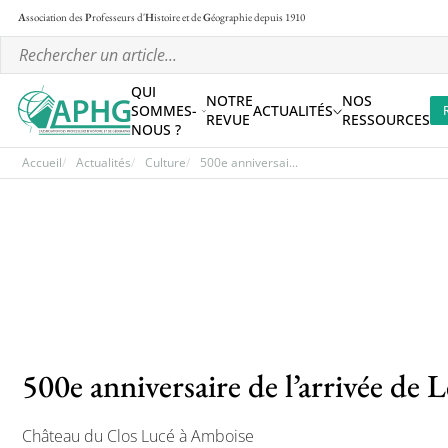
A
ssociation des
P
rofesseurs d'
H
istoire et de
G
éographie
depuis 1910
QUI
NOTRE
NOS
SOMMES-
ACTUALITÉS
REVUE
RESSOURCES
NOUS ?
Accueil
Actualités
Culture
500e anniversai...
500e anniversaire de l’arrivée de
Château du Clos Lucé à Amboise