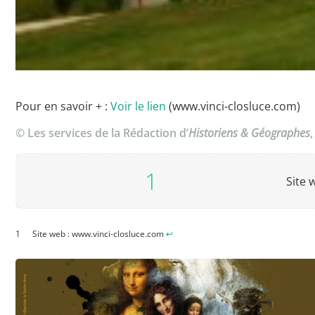
Pour en savoir + :
Voir le lien
(www.vinci-closluce.com)
© Les services de la Rédaction d’
Historiens & Géographes
Site 
Site web : www.vinci-closluce.com
↩︎