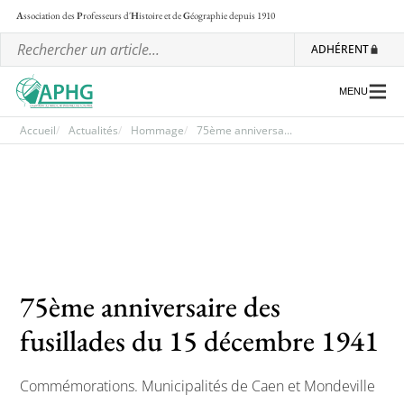
A
ssociation des
P
rofesseurs d'
H
istoire et de
G
éographie
depuis 1910
ADHÉRENT
MENU
Accueil
Actualités
Hommage
75ème anniversa...
L’association
Les régionales
Les ateliers nationaux
Communiqués et motions
75ème anniversaire des
Lettre d’information de l’APHG
fusillades du 15 décembre 1941
L’APHG dans la presse
Commémorations. Municipalités de Caen et Mondeville