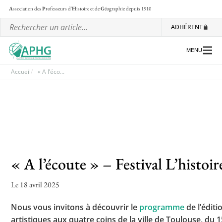
A
ssociation des
P
rofesseurs d'
H
istoire et de
G
éographie
depuis 1910
ADHÉRENT
MENU
Accueil
« A l’éco...
L’association
Les régionales
Les ateliers nationaux
« A l’écoute » – Festival L’histoi
Communiqués et motions
Lettre d’information de l’APHG
Le 18 avril 2025
L’APHG dans la presse
Nous vous invitons à découvrir le
programme
de l’éditi
artistiques aux quatre coins de la ville de Toulouse, du 