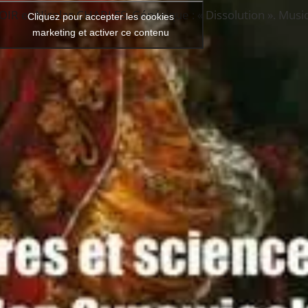
R et Nicolas CHARLES. Générique : « Dissolution ». Musi
Cliquez pour accepter les cookies
marketing et activer ce contenu