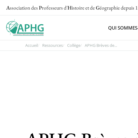
A
ssociation des
P
rofesseurs d'
H
istoire et de
G
éographie
depuis 
QUI SOMMES
Accueil
Ressources
Collège
APHG Brèves de...