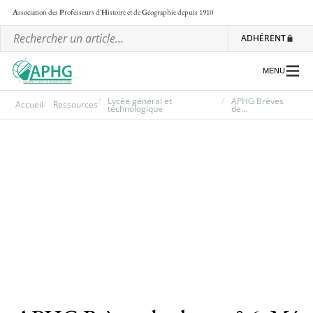
A
ssociation des
P
rofesseurs d'
H
istoire et de
G
éographie
depuis 1910
ADHÉRENT
MENU
Lycée général et
APHG Brèves
Accueil
Ressources
technologique
de...
L’association
Les régionales
Les ateliers nationaux
Communiqués et motions
Lettre d’information de l’APHG
L’APHG dans la presse