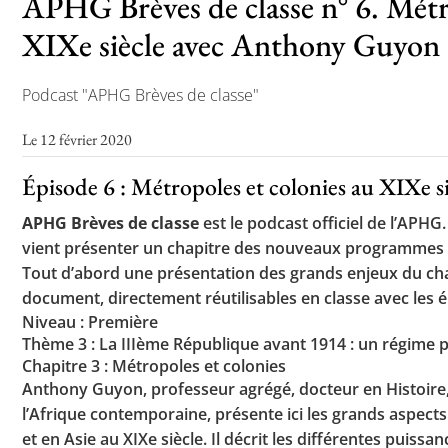
APHG Brèves de classe n° 6. Métr
XIXe siècle avec Anthony Guyon
Toutes les actualités
Podcast "APHG Brèves de classe"
Les rendez-vous de l’APHG
Le 12 février 2020
Concours de recrutement
Épisode 6 : Métropoles et colonies au XIXe 
Concours scolaires
APHG Brèves de classe
est le podcast officiel de l’APHG
Conférences, tables rondes
vient présenter un chapitre des nouveaux programmes de
Tout d’abord une présentation des grands enjeux du cha
Critique d’ouvrages publiés
document, directement réutilisables en classe avec les é
Culture
Niveau : Première
Thème 3 : La IIIème République avant 1914 : un régime p
Chapitre 3 : Métropoles et colonies
Anthony Guyon, professeur agrégé, docteur en Histoire, 
l’Afrique contemporaine, présente ici les grands aspect
et en Asie au XIXe siècle. Il décrit les différentes puissa