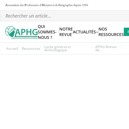
A
ssociation des
P
rofesseurs d'
H
istoire et de
G
éographie
depuis 1910
QUI
NOTRE
NOS
SOMMES-
ACTUALITÉS
REVUE
RESSOURCES
NOUS ?
Lycée général et
APHG Brèves
Accueil
Ressources
technologique
de...