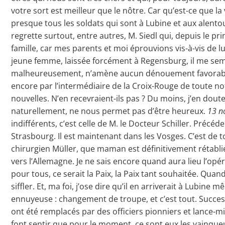
votre sort est meilleur que le nôtre. Car qu’est-ce que
presque tous les soldats qui sont à Lubine et aux alent
regrette surtout, entre autres, M. Siedl qui, depuis le p
famille, car mes parents et moi éprouvions vis-à-vis de l
jeune femme, laissée forcément à Regensburg, il me sembl
malheureusement, n’amène aucun dénouement favorab
encore par l’intermédiaire de la Croix-Rouge de toute no
nouvelles. N’en recevraient-ils pas ? Du moins, j’en dout
naturellement, ne nous permet pas d’être heureux.
13 n
indifférents, c’est celle de M. le Docteur Schiller. Préc
Strasbourg. Il est maintenant dans les Vosges. C’est de 
chirurgien Müller, que maman est définitivement rétablie
vers l’Allemagne. Je ne sais encore quand aura lieu l’opé
pour tous, ce serait la Paix, la Paix tant souhaitée. Quand
siffler. Et, ma foi, j’ose dire qu’il en arriverait à Lubi
ennuyeuse : changement de troupe, et c’est tout. Succes
ont été remplacés par des officiers pionniers et lance-m
font sentir que pour le moment, ce sont eux les vainqueu