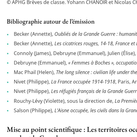
© APHG Brèves de classe. Yohann CHANOIR et Nicolas CHA
Bibliographie autour de l’émission
Becker (Annette),
Oubliés de la Grande Guerre : humanit
Becker (Annette),
Les cicatrices rouges, 14-18, France e
Connoly (James), Debruyne (Emmanuel), Julien (Élise), 
Debruyne (Emmanuel),
« Femmes à Boches », occupation
Mac Phail (Helen),
The long silence : civilian life unde
Nivet (Philippe),
La France occupée 1914-1918
, Paris, 
Nivet (Philippe),
Les réfugiés français de la Grande Guer
Rouchy-Lévy (Violette), sous la direction de,
La Premiè
Salson (Philippe),
L’Aisne occupée, les civils dans la Gra
Mise au point scientifique : Les territoires o