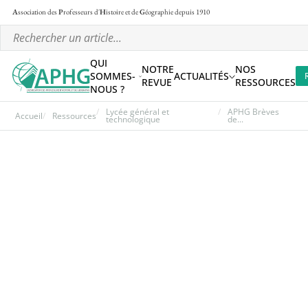
A
ssociation des
P
rofesseurs d'
H
istoire et de
G
éographie
depuis 1910
QUI
NOTRE
NOS
SOMMES-
ACTUALITÉS
REVUE
RESSOURCES
NOUS ?
Lycée général et
APHG Brèves
Accueil
Ressources
technologique
de...