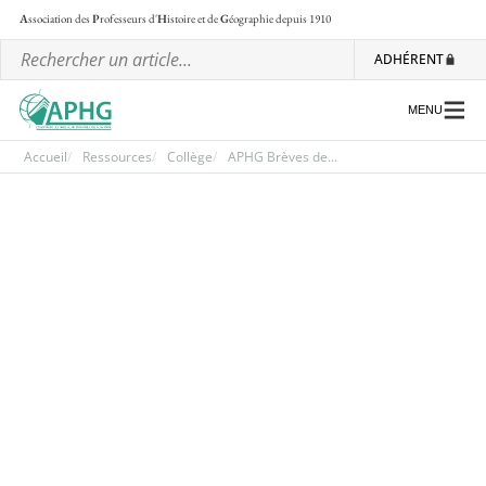
A
ssociation des
P
rofesseurs d'
H
istoire et de
G
éographie
depuis 1910
ADHÉRENT
MENU
Accueil
Ressources
Collège
APHG Brèves de...
L’association
Les régionales
Les ateliers nationaux
Communiqués et motions
Lettre d’information de l’APHG
L’APHG dans la presse