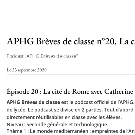
Toutes les actualités
Les rendez-vous de l’APHG
APHG Brèves de classe n°20. La c
Concours de recrutement
Podcast "APHG Brèves de classe"
Concours scolaires
Le 23 septembre 2020
Conférences, tables rondes
Critique d’ouvrages publiés
Épisode 20 : La cité de Rome avec Catherine 
Culture
APHG Brèves de classe
est le podcast officiel de l’AP
de lycée. Le podcast se divise en 2 parties. Tout d’abo
directement réutilisables en classe avec les élèves.
Niveau : Seconde générale et technologique.
Thème 1 : Le monde méditerranéen : empreintes de l’An