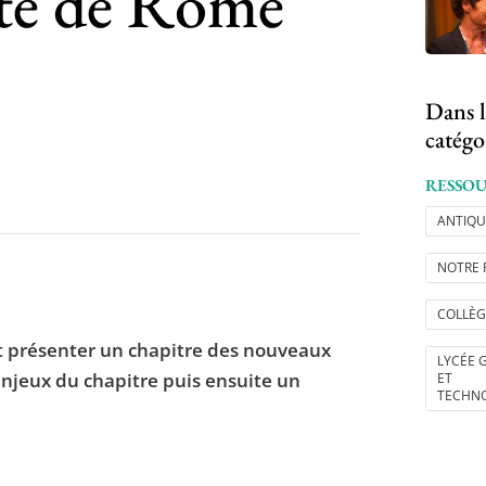
ité de Rome
Dans l
catégo
RESSO
ANTIQU
NOTRE 
COLLÈG
ent présenter un chapitre des nouveaux
LYCÉE 
enjeux du chapitre puis ensuite un
ET
TECHN