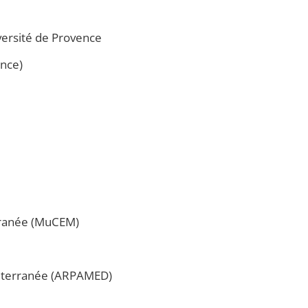
iversité de Provence
ence)
erranée (MuCEM)
éditerranée (ARPAMED)