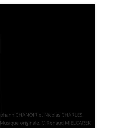
 Yohann CHANOIR et Nicolas CHARLES.
». Musique originale. © Renaud MIELCAREK