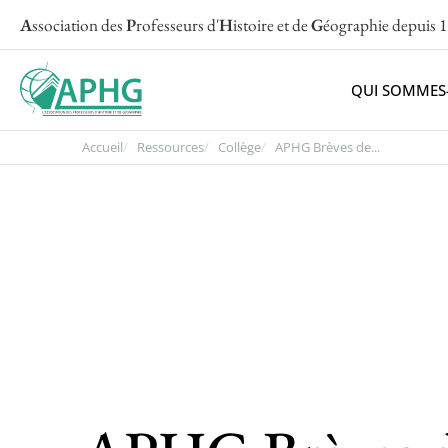
A
ssociation des
P
rofesseurs d'
H
istoire et de
G
éographie
depuis 
QUI SOMMES
Accueil
Ressources
Collège
APHG Brèves de...