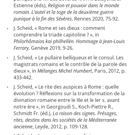
Estienne (éds),
Religion et pouvoir dans le monde
romain. L’autel et la toge de la deuxième guerre
punique à la fin des Sévères
, Rennes 2020, 75-92.
J. Scheid, « Rome et ses dieux : comment
comprendre la triade capitoline ? », in
Philorhômaios kai philhellèn. Hommage à Jean-Louis
Ferrary
, Genève 2019, 9-26.
J. Scheid, « Le pullaire belliqueux et le consul. Les
magistrats romains et le contrôle de la parole des
dieux », in
Mélanges Michel Humbert
, Paris, 2012, p.
433-442.
J. Scheid, « Le rite des auspices à Rome : quelle
évolution ? Réflexions sur la transformation de la
divination romaine entre le IIIe et le Ier s. avant
notre ère », in Georgoudi S., Koch-Piettre R.,
Schmidt Fr. (éd.),
La raison des signes. Présages,
rites, destins dans les sociétés de la Méditerranée
ancienne
, Leyde, 2012, p. 109-128.