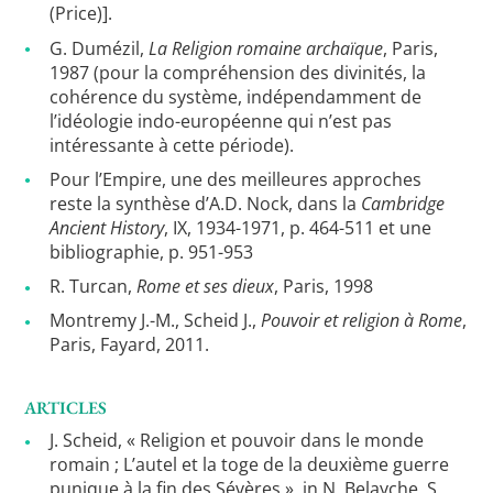
(Price)].
G. Dumézil,
La Religion romaine archaïque
, Paris,
1987 (pour la compréhension des divinités, la
cohérence du système, indépendamment de
l’idéologie indo-européenne qui n’est pas
intéressante à cette période).
Pour l’Empire, une des meilleures approches
reste la synthèse d’A.D. Nock, dans la
Cambridge
Ancient History
, IX, 1934-1971, p. 464-511 et une
bibliographie, p. 951-953
R. Turcan,
Rome et ses dieux
, Paris, 1998
Montremy J.-M., Scheid J.,
Pouvoir et religion à Rome
,
Paris, Fayard, 2011.
ARTICLES
J. Scheid, « Religion et pouvoir dans le monde
romain ; L’autel et la toge de la deuxième guerre
punique à la fin des Sévères », in N. Belayche, S.