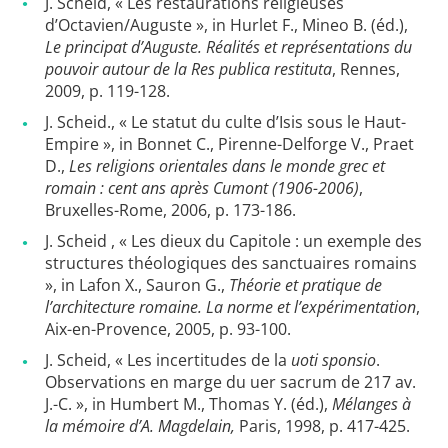
J. Scheid, « Les restaurations religieuses
d’Octavien/Auguste », in Hurlet F., Mineo B. (éd.),
Le principat d’Auguste. Réalités et représentations du
pouvoir autour de la Res publica restituta
, Rennes,
2009, p. 119-128.
J. Scheid., « Le statut du culte d’Isis sous le Haut-
Empire », in Bonnet C., Pirenne-Delforge V., Praet
D.,
Les religions orientales dans le monde grec et
romain : cent ans après Cumont (1906-2006)
,
Bruxelles-Rome, 2006, p. 173-186.
J. Scheid , « Les dieux du Capitole : un exemple des
structures théologiques des sanctuaires romains
», in Lafon X., Sauron G.,
Théorie et pratique de
l’architecture romaine. La norme et l’expérimentation
,
Aix-en-Provence, 2005, p. 93-100.
J. Scheid, « Les incertitudes de la
uoti sponsio
.
Observations en marge du uer sacrum de 217 av.
J.-C. », in Humbert M., Thomas Y. (éd.),
Mélanges à
la mémoire d’A. Magdelain,
Paris, 1998, p. 417-425.