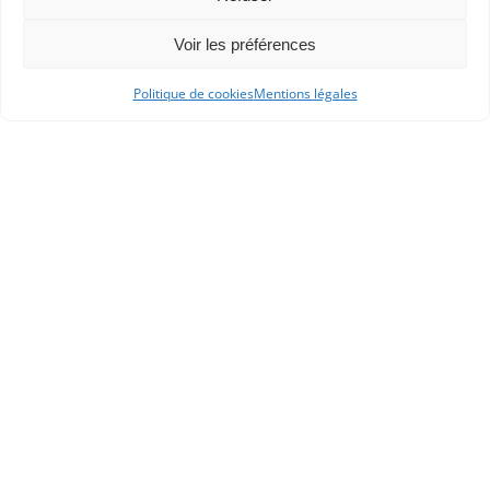
Voir les préférences
Politique de cookies
Mentions légales
Dans les catégories
RESSOURCES
ANTIQUITÉ
NOTRE PODCAST
LYCÉE GÉNÉRAL ET TECHNOLOGIQUE