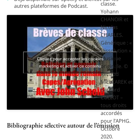
classe.
autres plateformes de Podcast.
Yohann
CHANOIR et
Nicolas
CHARLES.
Générique : «
Dissolution ».
Musique
Cliquez pour accepter les cookies
originale. ©
marketing et activer ce contenu
Renaud
MIELCAREK et
Bernard
COLLOT –
tous droits
accordés
pour l’APHG.
Bibliographie sélective autour de l’émission
Octobre
2020.