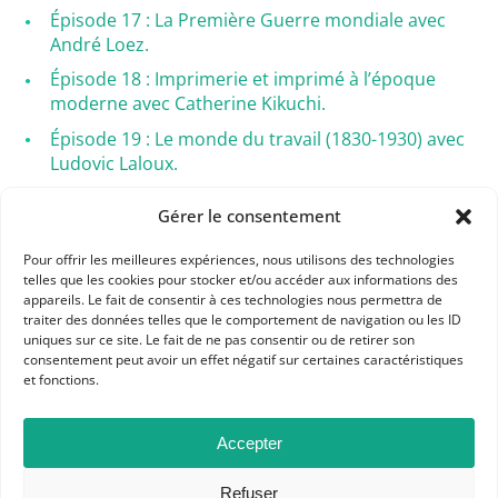
Épisode 17 : La Première Guerre mondiale avec
André Loez.
Épisode 18 : Imprimerie et imprimé à l’époque
moderne avec Catherine Kikuchi.
Épisode 19 : Le monde du travail (1830-1930) avec
Ludovic Laloux.
Épisode 20 : La cité de Rome avec Catherine
Gérer le consentement
Virlouvet.
Pour offrir les meilleures expériences, nous utilisons des technologies
© APHG Brèves de classe – Yohann Chanoir et
telles que les cookies pour stocker et/ou accéder aux informations des
Nicolas Charles pour
Historiens & Géographes
,
appareils. Le fait de consentir à ces technologies nous permettra de
traiter des données telles que le comportement de navigation ou les ID
07/10/2020. Tous droits réservés.
uniques sur ce site. Le fait de ne pas consentir ou de retirer son
consentement peut avoir un effet négatif sur certaines caractéristiques
et fonctions.
Accepter
Refuser