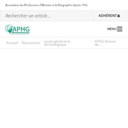
A
ssociation des
P
rofesseurs d'
H
istoire et de
G
éographie
depuis 1910
ADHÉRENT
MENU
Lycée général et
APHG Brèves
Accueil
Ressources
technologique
de...
L’association
Les régionales
Les ateliers nationaux
Communiqués et motions
Lettre d’information de l’APHG
L’APHG dans la presse