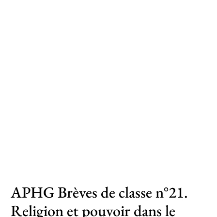
Toutes les actualités
Les rendez-vous de l’APHG
Concours de recrutement
Concours scolaires
Conférences, tables rondes
Critique d’ouvrages publiés
Culture
APHG Brèves de classe n°21.
Religion et pouvoir dans le