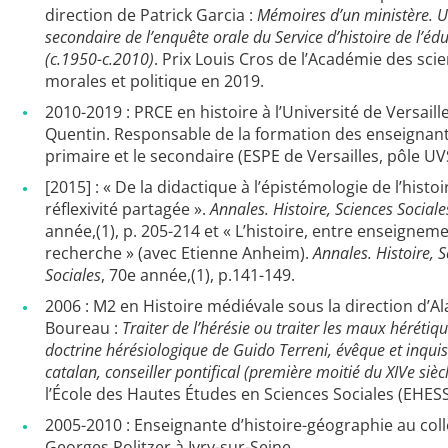
direction de Patrick Garcia :
Mémoires d’un ministère. 
secondaire de l’enquête orale du Service d’histoire de l’éd
(c.1950-c.2010)
. Prix Louis Cros de l’Académie des sci
morales et politique en 2019.
2010-2019 : PRCE en histoire à l’Université de Versaille
Quentin. Responsable de la formation des enseignant
primaire et le secondaire (ESPE de Versailles, pôle U
[2015] : « De la didactique à l’épistémologie de l’histoi
réflexivité partagée ».
Annales. Histoire, Sciences Sociale
année,(1), p. 205-214 et « L’histoire, entre enseigneme
recherche » (avec Etienne Anheim).
Annales. Histoire, 
Sociales
, 70e année,(1), p.141-149.
2006 : M2 en Histoire médiévale sous la direction d’Al
Boureau :
Traiter de l’hérésie ou traiter les maux hérétiq
doctrine hérésiologique de Guido Terreni, évêque et inquis
catalan, conseiller pontifical (première moitié du XIVe sièc
l’École des Hautes Études en Sciences Sociales (EHESS
2005-2010 : Enseignante d’histoire-géographie au col
Georges Politzer à Ivry-sur-Seine