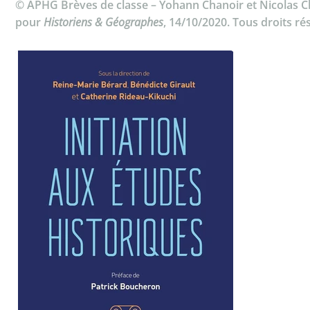
© APHG Brèves de classe – Yohann Chanoir et Nicolas C
pour
Historiens & Géographes
, 14/10/2020. Tous droits ré