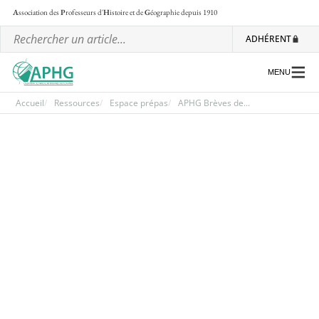
A
ssociation des
P
rofesseurs d'
H
istoire et de
G
éographie
depuis 1910
ADHÉRENT
MENU
Accueil
Ressources
Espace prépas
APHG Brèves de...
L’association
Les régionales
Les ateliers nationaux
Communiqués et motions
Lettre d’information de l’APHG
L’APHG dans la presse