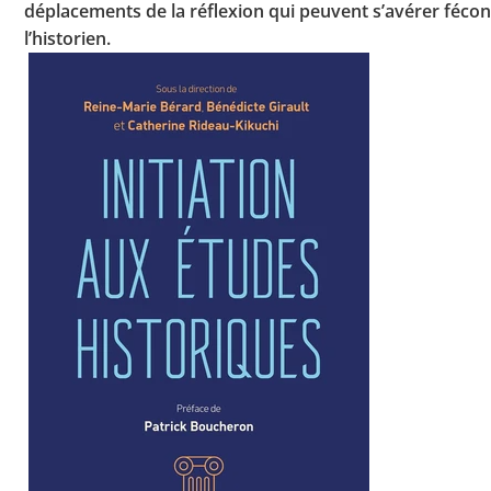
déplacements de la réflexion qui peuvent s’avérer féco
l’historien.