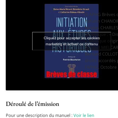
© APHG Brèves d
Yohann CHANOIR
Nicolas CHARLES
Générique : « Di
Cliquez pour accepter les cookies
». Musique origi
marketing et activer ce contenu
Renaud MIELCAR
Bernard COLLOT 
droits accordés
l’APHG. Octobre
Déroulé de l’émission
Pour une description du manuel :
Voir le lien