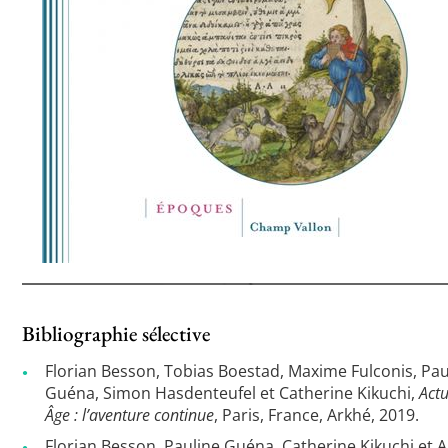
Bibliographie sélective
Florian Besson, Tobias Boestad, Maxime Fulconis, Pau
Guéna, Simon Hasdenteufel et Catherine Kikuchi,
Act
Âge : l’aventure continue
, Paris, France, Arkhé, 2019.
Florian Besson, Pauline Guéna, Catherine Kikuchi et 