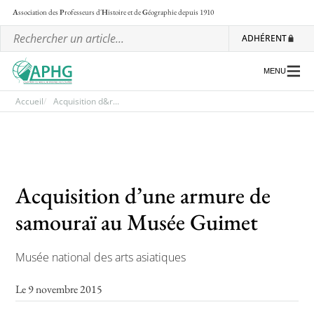
A
ssociation des
P
rofesseurs d'
H
istoire et de
G
éographie
depuis 1910
ADHÉRENT
MENU
Accueil
Acquisition d&r...
L’association
Les régionales
Acquisition d’une armure de
Les ateliers nationaux
samouraï au Musée Guimet
Communiqués et motions
Lettre d’information de l’APHG
Musée national des arts asiatiques
L’APHG dans la presse
Le 9 novembre 2015