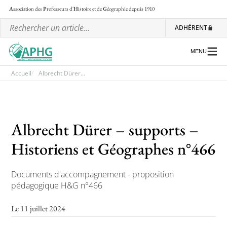
A
ssociation des
P
rofesseurs d'
H
istoire et de
G
éographie
depuis 1910
ADHÉRENT
MENU
Accueil
Albrecht Dürer...
L’association
Les régionales
Albrecht Dürer – supports –
Les ateliers nationaux
Historiens et Géographes n°466
Communiqués et motions
Documents d'accompagnement - proposition
Lettre d’information de l’APHG
pédagogique H&G n°466
L’APHG dans la presse
Le 11 juillet 2024