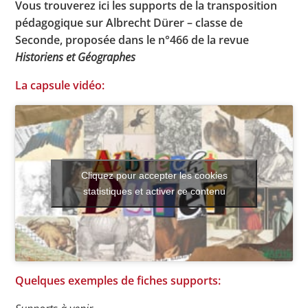
Vous trouverez ici les supports de la transposition
pédagogique sur Albrecht Dürer – classe de
Seconde, proposée dans le n°466 de la revue
Toutes les actualités
Historiens et Géographes
Les rendez-vous de l’APHG
La capsule vidéo:
Concours de recrutement
Concours scolaires
Conférences, tables rondes
Cliquez pour accepter les cookies
Critique d’ouvrages publiés
statistiques et activer ce contenu
Culture
Quelques exemples de fiches supports: