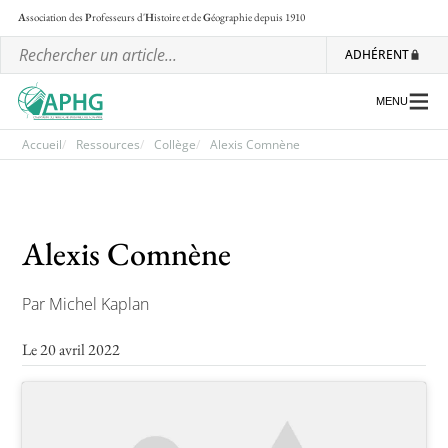
A
ssociation des
P
rofesseurs d'
H
istoire et de
G
éographie
depuis 1910
ADHÉRENT
MENU
Accueil
Ressources
Collège
Alexis Comnène
L’association
Alexis Comnène
Les régionales
Les ateliers nationaux
Par Michel Kaplan
Communiqués et motions
Le 20 avril 2022
Lettre d’information de l’APHG
L’APHG dans la presse