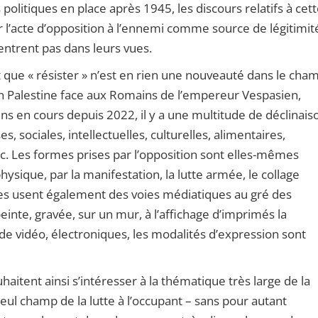
 politiques en place après 1945, les discours relatifs à cet
r l’acte d’opposition à l’ennemi comme source de légitimit
’entrent pas dans leurs vues.
 que « résister » n’est en rien une nouveauté dans le cha
en Palestine face aux Romains de l’empereur Vespasien,
ens en cours depuis 2022, il y a une multitude de déclinais
s, sociales, intellectuelles, culturelles, alimentaires,
tc. Les formes prises par l’opposition sont elles-mêmes
hysique, par la manifestation, la lutte armée, le collage
lles usent également des voies médiatiques au gré des
inte, gravée, sur un mur, à l’affichage d’imprimés la
 de vidéo, électroniques, les modalités d’expression sont
haitent ainsi s’intéresser à la thématique très large de la
eul champ de la lutte à l’occupant – sans pour autant