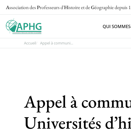
A
ssociation des
P
rofesseurs d'
H
istoire et de
G
éographie
depuis 
QUI SOMMES
Accueil
Appel à communi...
Appel à commu
Universités d’h