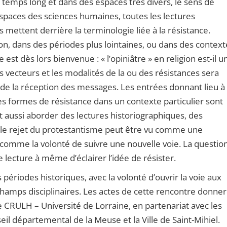
le temps long et dans des espaces très divers, le sens de
’espaces des sciences humaines, toutes les lectures
mettent derrière la terminologie liée à la résistance.
ion, dans des périodes plus lointaines, ou dans des context
t dès lors bienvenue : « l’opiniâtre » en religion est-il u
s vecteurs et les modalités de la ou des résistances sera
n de la réception des messages. Les entrées donnant lieu à
s formes de résistance dans un contexte particulier sont
 aussi aborder des lectures historiographiques, des
 le rejet du protestantisme peut être vu comme une
ut comme la volonté de suivre une nouvelle voie. La questio
e lecture à même d’éclairer l’idée de résister.
 périodes historiques, avec la volonté d’ouvrir la voie aux
champs disciplinaires. Les actes de cette rencontre donne
le CRULH – Université de Lorraine, en partenariat avec les
l départemental de la Meuse et la Ville de Saint-Mihiel.