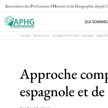
A
ssociation des
P
rofesseurs d'
H
istoire et de
G
éographie
depuis 
QUI SOMMES
Accueil
Ressources
Enseignement DNL / Europe
Approch
Approche compa
espagnole et de