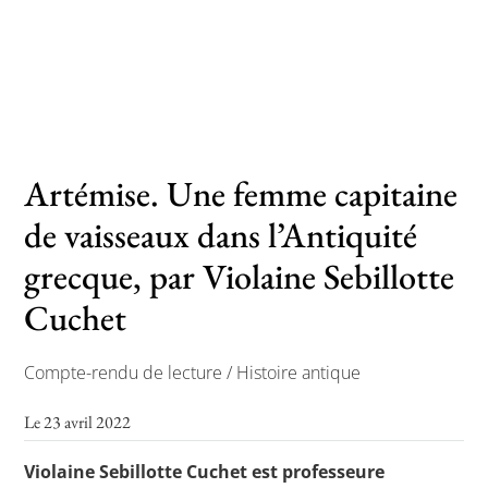
Toutes les actualités
Les rendez-vous de l’APHG
Concours de recrutement
Artémise. Une femme capitaine
Concours scolaires
de vaisseaux dans l’Antiquité
Conférences, tables rondes
grecque, par Violaine Sebillotte
Critique d’ouvrages publiés
Cuchet
Culture
Compte-rendu de lecture / Histoire antique
Le 23 avril 2022
Violaine Sebillotte Cuchet est professeure