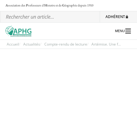
A
ssociation des
P
rofesseurs d'
H
istoire et de
G
éographie
depuis 1910
ADHÉRENT
MENU
Accueil
Actualités
Compte-rendu de lecture
Artémise. Une f...
L’association
Les régionales
Les ateliers nationaux
Communiqués et motions
Lettre d’information de l’APHG
L’APHG dans la presse