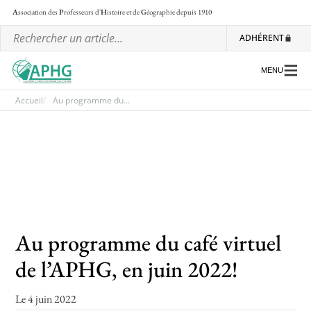
A
ssociation des
P
rofesseurs d'
H
istoire et de
G
éographie
depuis 1910
ADHÉRENT
MENU
Accueil
Au programme du...
L’association
Les régionales
Les ateliers nationaux
Communiqués et motions
Au programme du café virtuel
Lettre d’information de l’APHG
de l’APHG, en juin 2022!
L’APHG dans la presse
Le 4 juin 2022