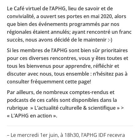
Le Café virtuel de l’APHG, lieu de savoir et de
convivialité, a ouvert ses portes en mai 2020, alors
que bien des événements programmés par nos
Toutes les actualités
régionales étaient annulés; ayant rencontré un franc
Les rendez-vous de l’APHG
succès, nous avons décidé de le maintenir :-)
Concours de recrutement
Si les membres de l’APHG sont bien sûr prioritaires
pour ces diverses rencontres, vous y êtes toutes et
Concours scolaires
tous les bienvenus pour apprendre, réfléchir et
Conférences, tables rondes
discuter avec nous, tous ensemble : n’hésitez pas à
consulter fréquemment cette page!
Critique d’ouvrages publiés
Par ailleurs, de nombreux comptes-rendus et
Culture
podcasts de ces cafés sont disponibles dans la
rubrique » L’actualité culturelle & scientifique » >
« L’APHG en action ».
– Le mercredi 1er juin, à 18h30, l’APHG IDF recevra