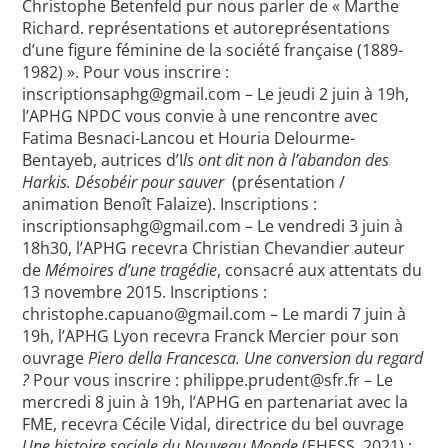
Christophe Betenfeld pur nous parler de « Marthe
Richard. représentations et autoreprésentations
d’une figure féminine de la société française (1889-
1982) ». Pour vous inscrire :
inscriptionsaphg@gmail.com – Le jeudi 2 juin à 19h,
l’APHG NPDC vous convie à une rencontre avec
Fatima Besnaci-Lancou et Houria Delourme-
Bentayeb, autrices d’I
ls ont dit non à l’abandon des
Harkis. Désobéir pour sauver
(présentation /
animation Benoît Falaize). Inscriptions :
inscriptionsaphg@gmail.com – Le vendredi 3 juin à
18h30, l’APHG recevra Christian Chevandier auteur
de
Mémoires d’une tragédie
, consacré aux attentats du
13 novembre 2015. Inscriptions :
christophe.capuano@gmail.com – Le mardi 7 juin à
19h, l’APHG Lyon recevra Franck Mercier pour son
ouvrage
Piero della Francesca. Une conversion du regard
?
Pour vous inscrire : philippe.prudent@sfr.fr – Le
mercredi 8 juin à 19h, l’APHG en partenariat avec la
FME, recevra Cécile Vidal, directrice du bel ouvrage
Une histoire sociale du Nouveau Monde
(EHESS, 2021) :