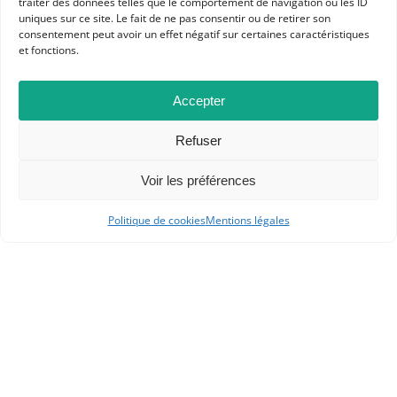
traiter des données telles que le comportement de navigation ou les ID
uniques sur ce site. Le fait de ne pas consentir ou de retirer son
consentement peut avoir un effet négatif sur certaines caractéristiques
Dans les catégories
et fonctions.
ACTUALITÉS
Accepter
L'APHG EN ACTION
Refuser
Voir les préférences
Politique de cookies
Mentions légales
APHG
Association des professeurs d'histoire et géographie
+ 33 0(1) 42 33 62 37