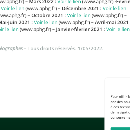
w.aphg.fr)
– Mars 2022 :
Voir le lien
(www.aphg.fr)
-Févri
Voir le lien
(www.aphg.fr)
– Décembre 2021 :
Voir le lien
ww.aphg.fr)
– Octobre 2021 :
Voir le lien
(www.aphg.fr)
–
Mai-juin 2021 :
Voir le lien
(www.aphg.fr)
– Avril-mai 2021 
ir le lien
(www.aphg.fr)
– Janvier-février 2021 :
Voir le lien
Géographes
– Tous droits réservés. 1/05/2022.
Pour offrir 
cookies pour
à ces techn
de navigatio
consentement