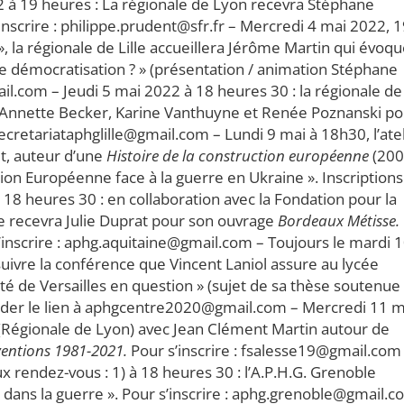
 19 heures : La régionale de Lyon recevra Stéphane
inscrire : philippe.prudent@sfr.fr – Mercredi 4 mai 2022, 1
 », la régionale de Lille accueillera Jérôme Martin qui évoq
 de démocratisation ? » (présentation / animation Stéphane
il.com – Jeudi 5 mai 2022 à 18 heures 30 : la régionale de
, Annette Becker, Karine Vanthuyne et Renée Poznanski po
secretariataphglille@gmail.com – Lundi 9 mai à 18h30, l’ate
t, auteur d’une
Histoire de la construction européenne
(200
on Européenne face à la guerre en Ukraine ». Inscriptions 
 heures 30 : en collaboration avec la Fondation pour la
ne recevra Julie Duprat pour son ouvrage
Bordeaux Métisse.
’inscrire : aphg.aquitaine@gmail.com – Toujours le mardi 
uivre la conférence que Vincent Laniol assure au lycée
ité de Versailles en question » (sujet de sa thèse soutenue
ander le lien à aphgcentre2020@gmail.com – Mercredi 11 m
. (Régionale de Lyon) avec Jean Clément Martin autour de
ventions 1981-2021.
Pour s’inscrire : fsalesse19@gmail.com
 rendez-vous : 1) à 18 heures 30 : l’A.P.H.G. Grenoble
dans la guerre ». Pour s’inscrire : aphg.grenoble@gmail.