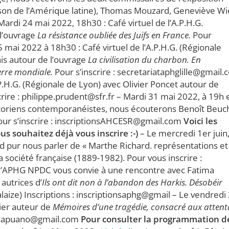
aison de l’Amérique latine), Thomas Mouzard, Geneviève Wie
Mardi 24 mai 2022, 18h30 : Café virtuel de l’A.P.H.G.
 l’ouvrage
La résistance oubliée des Juifs en France.
Pour
 mai 2022 à 18h30 : Café virtuel de l’A.P.H.G. (Régionale
is autour de l’ouvrage
La civilisation du charbon. En
erre mondiale.
Pour s’inscrire : secretariataphglille@gmail
.P.H.G. (Régionale de Lyon) avec Olivier Poncet autour de
rire : philippe.prudent@sfr.fr – Mardi 31 mai 2022, à 19h 
historiens contemporanéistes, nous écouterons Benoît Beuc
ur s’inscrire : inscriptionsAHCESR@gmail.com
Voici les
s souhaitez déjà vous inscrire :-)
– Le mercredi 1er juin,
d pur nous parler de « Marthe Richard. représentations et
 société française (1889-1982). Pour vous inscrire :
, l’APHG NPDC vous convie à une rencontre avec Fatima
autrices d’
Ils ont dit non à l’abandon des Harkis. Désobéir
laize) Inscriptions : inscriptionsaphg@gmail – Le vendredi
ier auteur de
Mémoires d’une tragédie, consacré aux attent
he.capuano@gmail.com
Pour consulter la programmation d