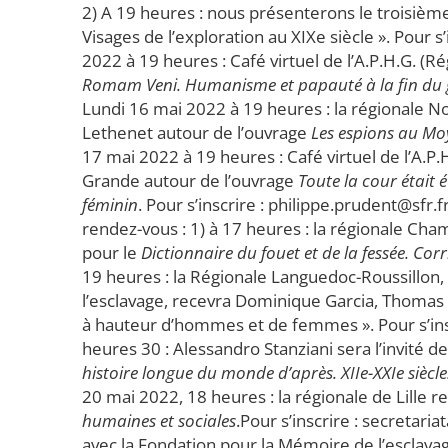
2) A 19 heures : nous présenterons le troisiè
Visages de l’exploration au XIXe siècle ». Pour
2022 à 19 heures : Café virtuel de l’A.P.H.G. (
Romam Veni. Humanisme et papauté à la fin du
Lundi 16 mai 2022 à 19 heures : la régionale No
Lethenet autour de l’ouvrage
Les espions au Mo
17 mai 2022 à 19 heures : Café virtuel de l’A.P
Grande autour de l’ouvrage
Toute la cour était
féminin
. Pour s’inscrire : philippe.prudent@sf
rendez-vous : 1) à 17 heures : la régionale Ch
pour le
Dictionnaire du fouet et de la fessée. Corr
19 heures : la Régionale Languedoc-Roussillon,
l’esclavage, recevra Dominique Garcia, Thomas
à hauteur d’hommes et de femmes ». Pour s’ins
heures 30 : Alessandro Stanziani sera l’invité 
histoire longue du monde d’après. XIIe-XXIe siècle
20 mai 2022, 18 heures : la régionale de Lille 
humaines et sociales
.Pour s’inscrire : secretari
avec la Fondation pour la Mémoire de l’esclava