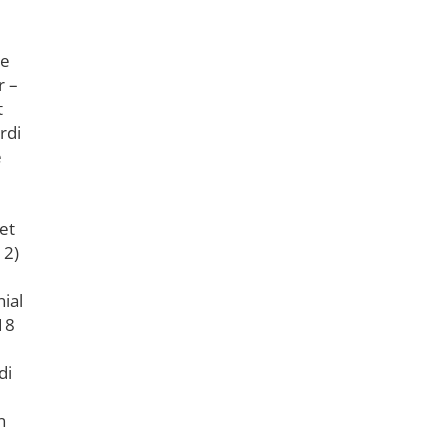
ge
r –
t
rdi
e
et
 2)
ial
18
di
n