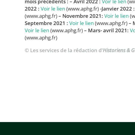
mois précédents :
– Avril 2022 :
Voir le lien
(ww
2022 :
Voir le lien
(www.aphg.fr)
-Janvier 2022 :
(www.aphg.fr)
– Novembre 2021:
Voir le lien
(w
Septembre 2021 :
Voir le lien
(www.aphg.fr)
– 
Voir le lien
(www.aphg.fr)
– Mars- avril 2021:
Vo
(www.aphg.fr)
© Les services de la rédaction d’
Historiens & 