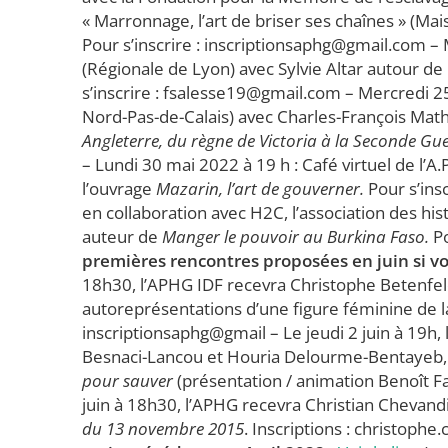
« Marronnage, l’art de briser ses chaînes » (M
Pour s’inscrire : inscriptionsaphg@gmail.com – 
(Régionale de Lyon) avec Sylvie Altar autour de
s’inscrire : fsalesse19@gmail.com – Mercredi 25
Nord-Pas-de-Calais) avec Charles-François Math
Angleterre, du règne de Victoria à la Seconde Gu
– Lundi 30 mai 2022 à 19 h : Café virtuel de l’A
l’ouvrage
Mazarin, l’art de gouverner.
Pour s’insc
en collaboration avec H2C, l’association des 
auteur de
Manger le pouvoir au Burkina Faso.
Po
premières rencontres proposées en juin si vou
18h30, l’APHG IDF recevra Christophe Betenfel
autoreprésentations d’une figure féminine de la
inscriptionsaphg@gmail – Le jeudi 2 juin à 19h
Besnaci-Lancou et Houria Delourme-Bentayeb, 
pour sauver
(présentation / animation Benoît Fa
juin à 18h30, l’APHG recevra Christian Chevand
du 13 novembre 2015
. Inscriptions : christop