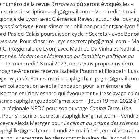
me numéro de la revue
Retronews
où seront évoqués les «
 s’inscrire : inscriptionsaphg@gmail.com – Vendredi 13 mai
Régionale de Lyon) avec Clémence Revest autour de l’ouvra
 grand schisme
. Pour s’inscrire : philippe.prudent@ac-lyon.f
rd-Pas-de-Calais poursuit son cycle « Secrets » avec Benoi
yen-Age.
Pour s’inscrire : cyclesecretaphg@gmail.com – Ma
.H.G. (Régionale de Lyon) avec Mathieu Da Vinha et Nathali
 étonnée. Madame de Maintenon ou l’ambition politique au
r.fr – Le mercredi 18 mai 2022, nous vous proposons deux
ampagne-Ardenne recevra Isabelle Poutrin et Elisabeth Luss
iger et punir.
Pour s’inscrire : aphg.champagne@gmail.com
 en collaboration avec la Fondation pour la mémoire de
 Romon et Eric Mesnard qui évoqueront « L’esclavage colon
crire : aphg.languedoc@gmail.com – Jeudi 19 mai 2022 à 
de la régionale NPDC pour son ouvrage
Capital Terre. Une
.
Pour s’inscrire : secretariataphglille@gmail.com – Vendre
recevra Alexis Metzger pour
Le climat au prisme des sciences
ataphglille@gmail.com – Lundi 23 mai à 19h, en collaboratio
ge, nous recevrons les deux commissaires de l’exposition