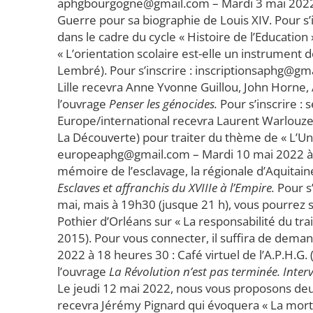
aphgbourgogne@gmail.com – Mardi 3 mai 2022 à
Guerre pour sa biographie de Louis XIV. Pour s’
dans le cadre du cycle « Histoire de l’Education
« L’orientation scolaire est-elle un instrument
Lembré). Pour s’inscrire : inscriptionsaphg@gma
Lille recevra Anne Yvonne Guillou, John Horne
l’ouvrage
Penser les génocides.
Pour s’inscrire : 
Europe/international recevra Laurent Warlouze
La Découverte) pour traiter du thème de « L’Uni
europeaphg@gmail.com – Mardi 10 mai 2022 à 18
mémoire de l’esclavage, la régionale d’Aquitai
Esclaves et affranchis du XVIIIe à l’Empire.
Pour s
mai, mais à 19h30 (jusque 21 h), vous pourrez s
Pothier d’Orléans sur « La responsabilité du tra
2015). Pour vous connecter, il suffira de dem
2022 à 18 heures 30 : Café virtuel de l’A.P.H.G
l’ouvrage
La Révolution n’est pas terminée. Inter
Le jeudi 12 mai 2022, nous vous proposons deux
recevra Jérémy Pignard qui évoquera « La mort 