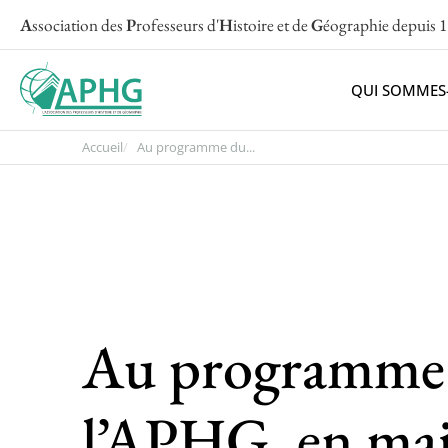
A
ssociation des
P
rofesseurs d'
H
istoire et de
G
éographie
depuis 
QUI SOMMES
Accueil
Au programme du...
Au programme d
l’APHG, en mai