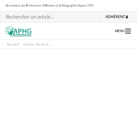
A
ssociation des
P
rofesseurs d'
H
istoire et de
G
éographie
depuis 1910
ADHÉRENT
MENU
Accueil
Autour du livre...
L’association
Les régionales
Les ateliers nationaux
Communiqués et motions
Lettre d’information de l’APHG
L’APHG dans la presse