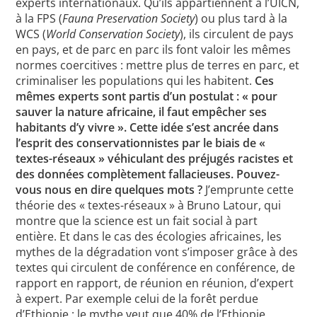
experts internationaux. Qu’ils appartiennent à l’UICN,
à la FPS (
Fauna Preservation Society
) ou plus tard à la
WCS (
World Conservation Society
), ils circulent de pays
en pays, et de parc en parc ils font valoir les mêmes
normes coercitives : mettre plus de terres en parc, et
criminaliser les populations qui les habitent.
Ces
mêmes experts sont partis d’un postulat : « pour
sauver la nature africaine, il faut empêcher ses
habitants d’y vivre ». Cette idée s’est ancrée dans
l’esprit des conservationnistes par le biais de «
textes-réseaux » véhiculant des préjugés racistes et
des données complètement fallacieuses. Pouvez-
vous nous en dire quelques mots ?
J’emprunte cette
théorie des « textes-réseaux » à Bruno Latour, qui
montre que la science est un fait social à part
entière. Et dans le cas des écologies africaines, les
mythes de la dégradation vont s’imposer grâce à des
textes qui circulent de conférence en conférence, de
rapport en rapport, de réunion en réunion, d’expert
à expert. Par exemple celui de la forêt perdue
d’Ethiopie : le mythe veut que 40% de l’Ethiopie