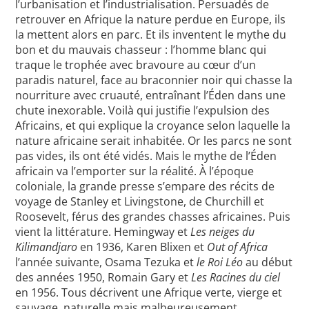
l’urbanisation et l’industrialisation. Persuadés de
retrouver en Afrique la nature perdue en Europe, ils
la mettent alors en parc. Et ils inventent le mythe du
bon et du mauvais chasseur : l’homme blanc qui
traque le trophée avec bravoure au cœur d’un
paradis naturel, face au braconnier noir qui chasse la
nourriture avec cruauté, entraînant l’Éden dans une
chute inexorable. Voilà qui justifie l’expulsion des
Africains, et qui explique la croyance selon laquelle la
nature africaine serait inhabitée. Or les parcs ne sont
pas vides, ils ont été vidés. Mais le mythe de l’Éden
africain va l’emporter sur la réalité. À l’époque
coloniale, la grande presse s’empare des récits de
voyage de Stanley et Livingstone, de Churchill et
Roosevelt, férus des grandes chasses africaines. Puis
vient la littérature. Hemingway et
Les neiges du
Kilimandjaro
en 1936, Karen Blixen et
Out of Africa
l’année suivante, Osama Tezuka et
le Roi Léo
au début
des années 1950, Romain Gary et
Les Racines du ciel
en 1956. Tous décrivent une Afrique verte, vierge et
sauvage, naturelle mais malheureusement