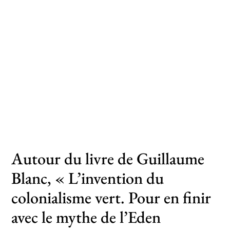
Toutes les actualités
Les rendez-vous de l’APHG
Concours de recrutement
Concours scolaires
Conférences, tables rondes
Critique d’ouvrages publiés
Autour du livre de Guillaume
Culture
Blanc, « L’invention du
colonialisme vert. Pour en finir
avec le mythe de l’Eden