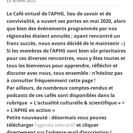
Le 30 avril 2023
Le Café virtuel de l’APHG, lieu de savoir et de
convivialité, a ouvert ses portes en mai 2020, alors
Toutes les actualités
que bien des événements programmés par nos
Les rendez-vous de l’APHG
régionales étaient annulés ; ayant rencontré un
franc succès, nous avons décidé de le maintenir :-)
Concours de recrutement
Si les membres de l’APHG sont bien sûr prioritaires
Concours scolaires
pour ces diverses rencontres, vous y êtes toutes et
tous les bienvenus pour apprendre, réfléchir et
Conférences, tables rondes
discuter avec nous, tous ensemble : n’hésitez pas
à consulter fréquemment cette page !
Critique d’ouvrages publiés
Par ailleurs, de nombreux comptes-rendus et
Culture
podcasts de ces cafés sont disponibles dans la
rubrique » L’actualité culturelle & scientifique » >
« L’APHG en action »
Petite nouveauté : désormais vous pouvez
télécharger
l’agenda interactif
et cliquer
directement sur l’adresse mail d’inscription !