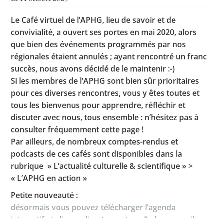
Le Café virtuel de l’APHG, lieu de savoir et de
convivialité, a ouvert ses portes en mai 2020, alors
Toutes les actualités
que bien des événements programmés par nos
régionales étaient annulés ; ayant rencontré un franc
Les rendez-vous de l’APHG
succès, nous avons décidé de le maintenir :-)
Concours de recrutement
Si les membres de l’APHG sont bien sûr prioritaires
pour ces diverses rencontres, vous y êtes toutes et
Concours scolaires
tous les bienvenus pour apprendre, réfléchir et
Conférences, tables rondes
discuter avec nous, tous ensemble : n’hésitez pas à
consulter fréquemment cette page !
Critique d’ouvrages publiés
Par ailleurs, de nombreux comptes-rendus et
Culture
podcasts de ces cafés sont disponibles dans la
rubrique » L’actualité culturelle & scientifique » >
« L’APHG en action »
Petite nouveauté :
désormais vous pouvez télécharger l’agenda