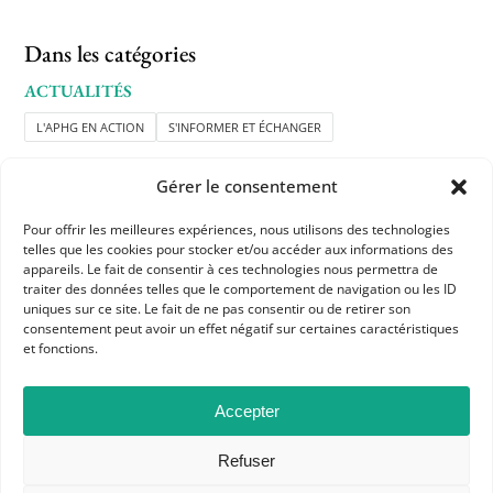
Dans les catégories
ACTUALITÉS
L'APHG EN ACTION
S'INFORMER ET ÉCHANGER
Gérer le consentement
Pour offrir les meilleures expériences, nous utilisons des technologies
telles que les cookies pour stocker et/ou accéder aux informations des
appareils. Le fait de consentir à ces technologies nous permettra de
traiter des données telles que le comportement de navigation ou les ID
uniques sur ce site. Le fait de ne pas consentir ou de retirer son
APHG
consentement peut avoir un effet négatif sur certaines caractéristiques
Association des professeurs d'histoire et géographie
et fonctions.
+ 33 0(1) 42 33 62 37
Accepter
BP 6541 – 75065 Paris Cedex 02
Refuser