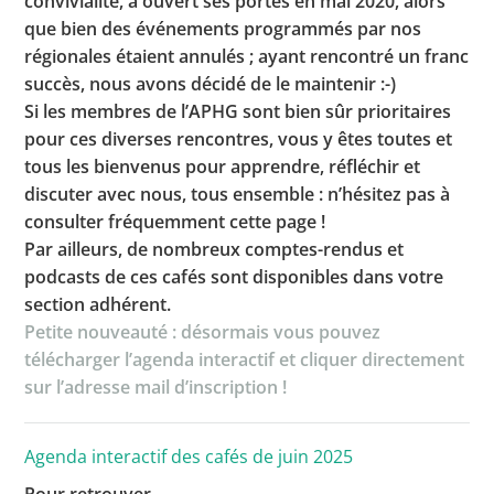
convivialité, a ouvert ses portes en mai 2020, alors
que bien des événements programmés par nos
régionales étaient annulés ; ayant rencontré un franc
succès, nous avons décidé de le maintenir :-)
Toutes les actualités
Si les membres de l’APHG sont bien sûr prioritaires
Les rendez-vous de l’APHG
pour ces diverses rencontres, vous y êtes toutes et
tous les bienvenus pour apprendre, réfléchir et
Concours de recrutement
discuter avec nous, tous ensemble : n’hésitez pas à
Concours scolaires
consulter fréquemment cette page !
Par ailleurs, de nombreux comptes-rendus et
Conférences, tables rondes
podcasts de ces cafés sont disponibles dans votre
Critique d’ouvrages publiés
section adhérent.
Petite nouveauté : désormais vous pouvez
Culture
télécharger l’agenda interactif et cliquer directement
sur l’adresse mail d’inscription !
Agenda interactif des cafés de juin 2025