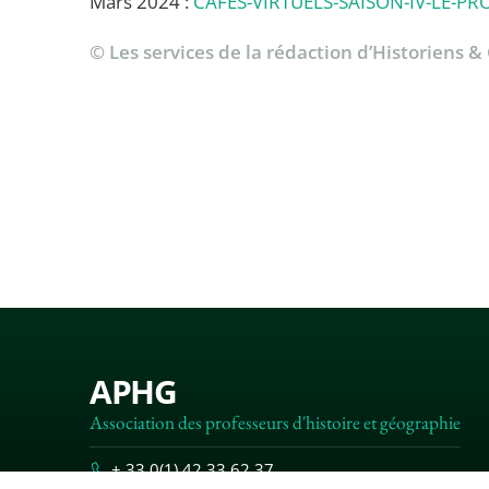
Mars 2024 :
CAFES-VIRTUELS-SAISON-IV-LE-
© Les services de la rédaction d’Historiens 
APHG
Association des professeurs d'histoire et géographie
+ 33 0(1) 42 33 62 37