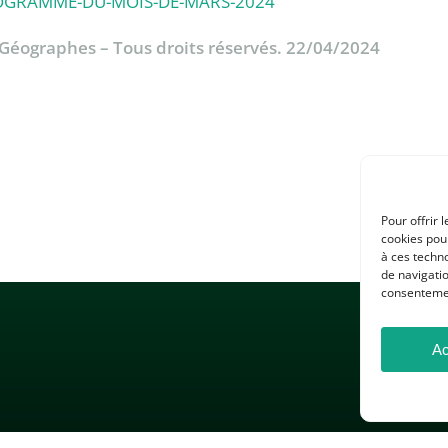
PROGRAMME-DU-MOIS-DE-MARS-2024
& Géographes – Tous droits réservés. 22/04/2024
Pour offrir 
cookies pour
à ces techn
de navigatio
consentement
Ac