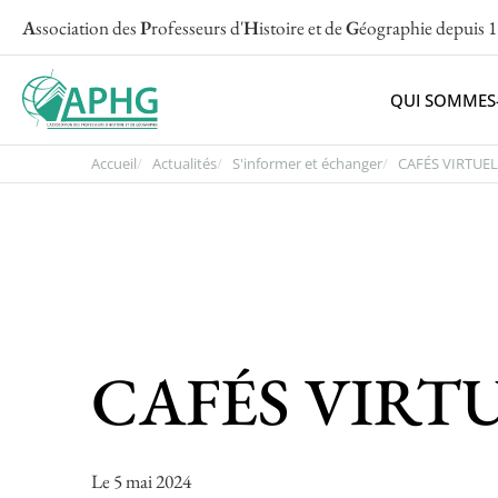
A
ssociation des
P
rofesseurs d'
H
istoire et de
G
éographie
depuis 
QUI SOMMES
Accueil
Actualités
S'informer et échanger
CAFÉS VIRTUELS
CAFÉS VIRTU
Le 5 mai 2024