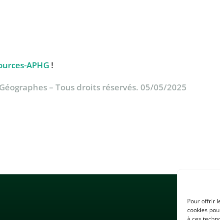
ources-APHG
!
& Géographes – Tous droits réservés. 05/05/2025
Pour offrir 
cookies pour
à ces techn