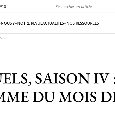
1910
-NOUS ?
NOTRE REVUE
ACTUALITÉS
NOS RESSOURCES
,...
LS, SAISON IV 
ME DU MOIS D