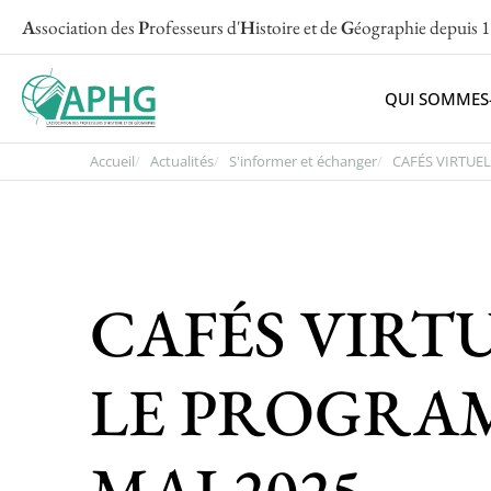
A
ssociation des
P
rofesseurs d'
H
istoire et de
G
éographie
depuis 
QUI SOMMES
Accueil
Actualités
S'informer et échanger
CAFÉS VIRTUELS
CAFÉS VIRTUE
LE PROGRAM
MAI 2025