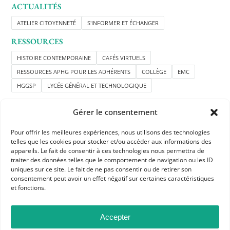
ACTUALITÉS
ATELIER CITOYENNETÉ
S'INFORMER ET ÉCHANGER
RESSOURCES
HISTOIRE CONTEMPORAINE
CAFÉS VIRTUELS
RESSOURCES APHG POUR LES ADHÉRENTS
COLLÈGE
EMC
HGGSP
LYCÉE GÉNÉRAL ET TECHNOLOGIQUE
Gérer le consentement
Pour offrir les meilleures expériences, nous utilisons des technologies
telles que les cookies pour stocker et/ou accéder aux informations des
appareils. Le fait de consentir à ces technologies nous permettra de
traiter des données telles que le comportement de navigation ou les ID
uniques sur ce site. Le fait de ne pas consentir ou de retirer son
APHG
consentement peut avoir un effet négatif sur certaines caractéristiques
et fonctions.
Association des professeurs d'histoire et géographie
+ 33 0(1) 42 33 62 37
Accepter
BP 6541 – 75065 Paris Cedex 02