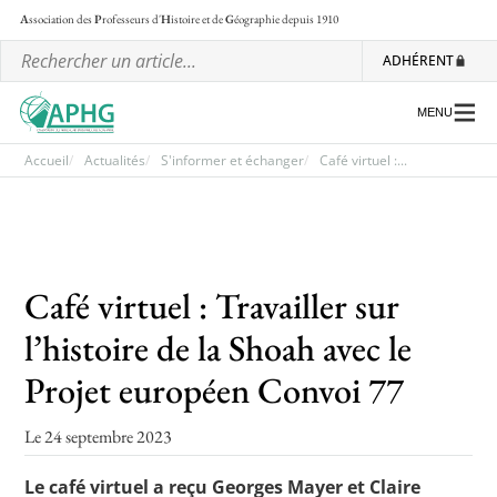
A
ssociation des
P
rofesseurs d'
H
istoire et de
G
éographie
depuis 1910
ADHÉRENT
MENU
Accueil
Actualités
S'informer et échanger
Café virtuel :...
L’association
Les régionales
Café virtuel : Travailler sur
Les ateliers nationaux
l’histoire de la Shoah avec le
Communiqués et motions
Projet européen Convoi 77
Lettre d’information de l’APHG
Le 24 septembre 2023
L’APHG dans la presse
Le café virtuel a reçu Georges Mayer et Claire