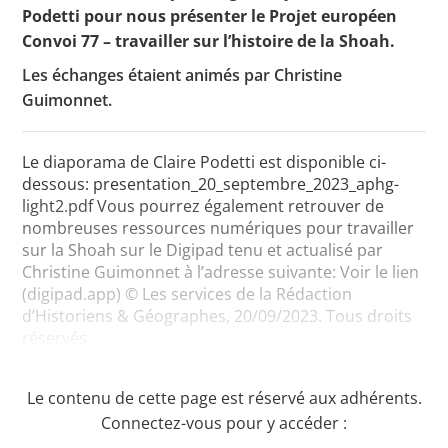
Podetti pour nous présenter le Projet européen
Convoi 77 – travailler sur l’histoire de la Shoah.
Les échanges étaient animés par Christine
Toutes les actualités
Guimonnet.
Les rendez-vous de l’APHG
Concours de recrutement
Le diaporama de Claire Podetti est disponible ci-
dessous: presentation_20_septembre_2023_aphg-
Concours scolaires
light2.pdf Vous pourrez également retrouver de
nombreuses ressources numériques pour travailler
Conférences, tables rondes
sur la Shoah sur le Digipad tenu et actualisé par
Critique d’ouvrages publiés
Christine Guimonnet à l’adresse suivante: Voir le lien
(digipad.app) © Les services de la Rédaction
Culture
d’Historiens & Géographes, 20/09/2023. Tous droits
réservés.
Le contenu de cette page est réservé aux adhérents.
Connectez-vous pour y accéder :