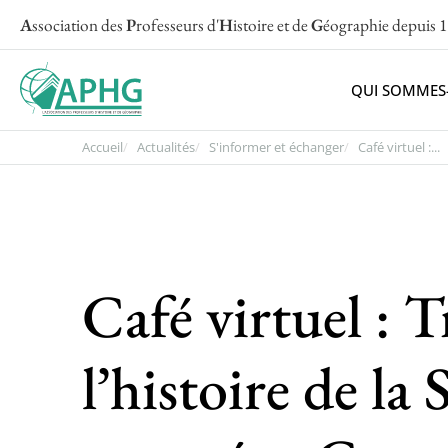
A
ssociation des
P
rofesseurs d'
H
istoire et de
G
éographie
depuis 
QUI SOMMES
Accueil
Actualités
S'informer et échanger
Café virtuel :...
Café virtuel : T
l’histoire de la