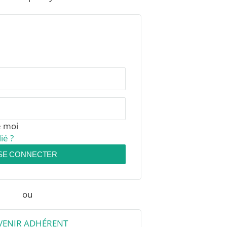
e moi
ié ?
SE CONNECTER
ou
VENIR ADHÉRENT