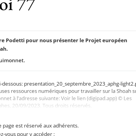
oi 77
ire Podetti pour nous présenter le Projet européen
oah.
Guimonnet.
 ci-dessous: presentation_20_septembre_2023_aphg-light2.
es ressources numériques pour travailler sur la Shoah s
nnet à l’adresse suivante: Voir le lien (digipad.app) © Les
phes, 20/09/2023. Tous droits réservés.
e page est réservé aux adhérents.
z-vous pour y accéder :