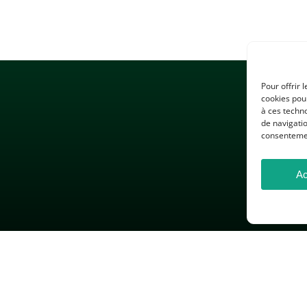
Pour offrir 
cookies pour
à ces techn
de navigatio
consentement
Ac
 LÉGALES
GESTION DES COOKIES
DONNÉES PERSONNELLES
26 — Association des Professeurs d’Histoire et de Géographie — Tous droits