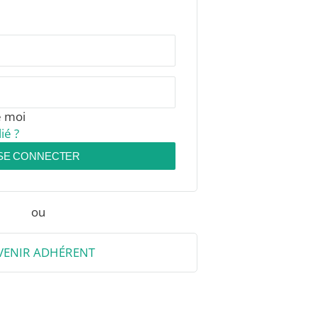
e moi
ié ?
SE CONNECTER
ou
VENIR ADHÉRENT