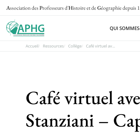
A
ssociation des
P
rofesseurs d'
H
istoire et de
G
éographie
depuis 
QUI SOMMES
Accueil
Ressources
Collège
Café virtuel av...
Café virtuel av
Stanziani – Cap