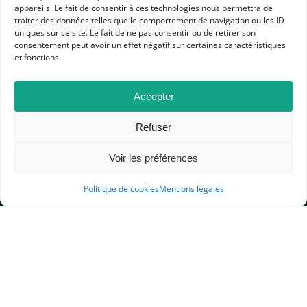
Dans les catégories
appareils. Le fait de consentir à ces technologies nous permettra de
traiter des données telles que le comportement de navigation ou les ID
RESSOURCES
uniques sur ce site. Le fait de ne pas consentir ou de retirer son
consentement peut avoir un effet négatif sur certaines caractéristiques
HISTOIRE CONTEMPORAINE
CAFÉS VIRTUELS
et fonctions.
RESSOURCES APHG POUR LES ADHÉRENTS
COLLÈGE
HGGSP
LYCÉE GÉNÉRAL ET TECHNOLOGIQUE
Accepter
Refuser
Voir les préférences
Politique de cookies
Mentions légales
APHG
Association des professeurs d'histoire et géographie
+ 33 0(1) 42 33 62 37
BP 6541 – 75065 Paris Cedex 02