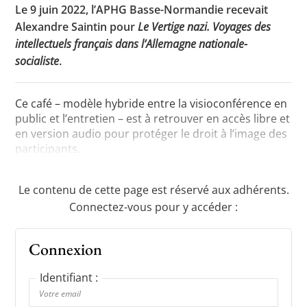
Le 9 juin 2022, l’APHG Basse-Normandie recevait
Alexandre Saintin pour
Le Vertige nazi. Voyages des
intellectuels français dans l’Allemagne nationale-
Toutes les actualités
socialiste
.
Les rendez-vous de l’APHG
Ce café – modèle hybride entre la visioconférence en
Concours de recrutement
public et l’entretien – est à retrouver en accès libre et
en version audio pour protéger le droit à l’image des
Concours scolaires
participants.
Conférences, tables rondes
Critique d’ouvrages publiés
Le contenu de cette page est réservé aux adhérents.
Connectez-vous pour y accéder :
Culture
Connexion
Identifiant :