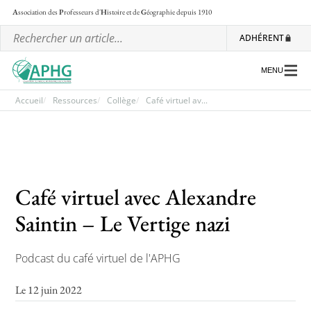
A
ssociation des
P
rofesseurs d'
H
istoire et de
G
éographie
depuis 1910
ADHÉRENT
MENU
Accueil
Ressources
Collège
Café virtuel av...
L’association
Les régionales
Café virtuel avec Alexandre
Les ateliers nationaux
Saintin – Le Vertige nazi
Communiqués et motions
Lettre d’information de l’APHG
Podcast du café virtuel de l'APHG
L’APHG dans la presse
Le 12 juin 2022