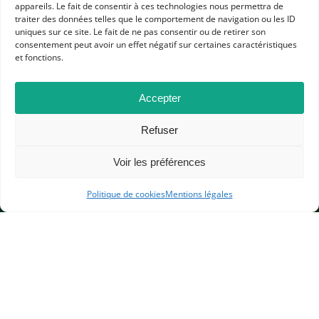
appareils. Le fait de consentir à ces technologies nous permettra de
RESSOURCES
traiter des données telles que le comportement de navigation ou les ID
uniques sur ce site. Le fait de ne pas consentir ou de retirer son
HISTOIRE CONTEMPORAINE
CAFÉS VIRTUELS
consentement peut avoir un effet négatif sur certaines caractéristiques
RESSOURCES APHG POUR LES ADHÉRENTS
et fonctions.
HISTOIRE DE L'EDUCATION, DIDACTIQUE ET PÉDAGOGIE HORS NIVEAU
Accepter
Refuser
Voir les préférences
Politique de cookies
Mentions légales
APHG
Association des professeurs d'histoire et géographie
+ 33 0(1) 42 33 62 37
BP 6541 – 75065 Paris Cedex 02