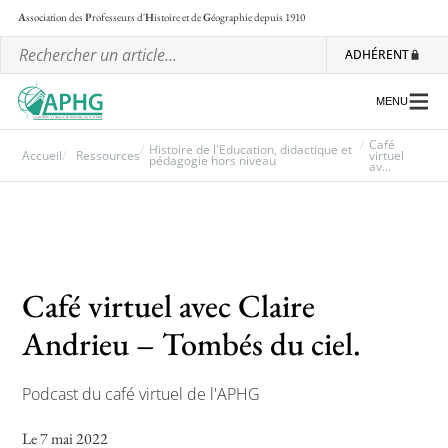
A
ssociation des
P
rofesseurs d'
H
istoire et de
G
éographie
depuis 1910
ADHÉRENT
MENU
Café
Histoire de l'Education, didactique et
Accueil
Ressources
virtuel
pédagogie hors niveau
av...
L’association
Les régionales
Les ateliers nationaux
Café virtuel avec Claire
Communiqués et motions
Andrieu – Tombés du ciel.
Lettre d’information de l’APHG
Podcast du café virtuel de l'APHG
L’APHG dans la presse
Le 7 mai 2022