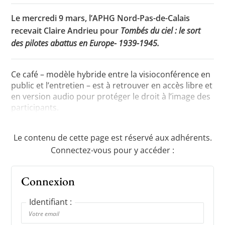
Le mercredi 9 mars, l’APHG Nord-Pas-de-Calais
recevait Claire Andrieu pour
Tombés du ciel : le sort
Toutes les actualités
des pilotes abattus en Europe- 1939-1945.
Les rendez-vous de l’APHG
Ce café – modèle hybride entre la visioconférence en
Concours de recrutement
public et l’entretien – est à retrouver en accès libre et
en version audio pour protéger le droit à l’image des
Concours scolaires
participants.
Conférences, tables rondes
Le contenu de cette page est réservé aux adhérents.
Critique d’ouvrages publiés
Connectez-vous pour y accéder :
Culture
Connexion
Identifiant :