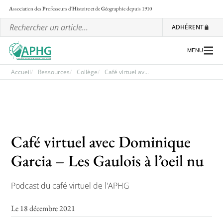
A
ssociation des
P
rofesseurs d'
H
istoire et de
G
éographie
depuis 1910
ADHÉRENT
MENU
Accueil
Ressources
Collège
Café virtuel av...
L’association
Les régionales
Café virtuel avec Dominique
Les ateliers nationaux
Garcia – Les Gaulois à l’oeil nu
Communiqués et motions
Lettre d’information de l’APHG
Podcast du café virtuel de l'APHG
L’APHG dans la presse
Le 18 décembre 2021