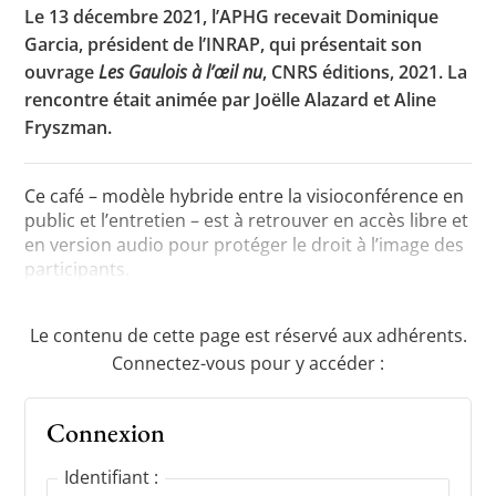
Le 13 décembre 2021, l’APHG recevait Dominique
Garcia, président de l’INRAP, qui présentait son
ouvrage
Les Gaulois à l’œil nu
, CNRS éditions, 2021. La
Toutes les actualités
rencontre était animée par Joëlle Alazard et Aline
Fryszman.
Les rendez-vous de l’APHG
Concours de recrutement
Ce café – modèle hybride entre la visioconférence en
Concours scolaires
public et l’entretien – est à retrouver en accès libre et
en version audio pour protéger le droit à l’image des
Conférences, tables rondes
participants.
Critique d’ouvrages publiés
Le contenu de cette page est réservé aux adhérents.
Culture
Connectez-vous pour y accéder :
Connexion
Identifiant :