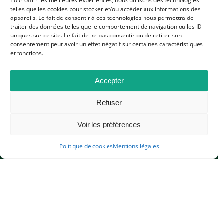
Pour offrir les meilleures expériences, nous utilisons des technologies
Dans les catégories
telles que les cookies pour stocker et/ou accéder aux informations des
appareils. Le fait de consentir à ces technologies nous permettra de
RESSOURCES
traiter des données telles que le comportement de navigation ou les ID
uniques sur ce site. Le fait de ne pas consentir ou de retirer son
ARCHÉOLOGIE
CAFÉS VIRTUELS
consentement peut avoir un effet négatif sur certaines caractéristiques
RESSOURCES APHG POUR LES ADHÉRENTS
COLLÈGE
et fonctions.
ÉLÉMENTAIRE
LYCÉE GÉNÉRAL ET TECHNOLOGIQUE
Accepter
Refuser
Voir les préférences
Politique de cookies
Mentions légales
APHG
Association des professeurs d'histoire et géographie
+ 33 0(1) 42 33 62 37
BP 6541 – 75065 Paris Cedex 02