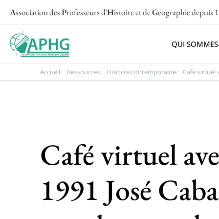
A
ssociation des
P
rofesseurs d'
H
istoire et de
G
éographie
depuis 
QUI SOMMES
Accueil
Ressources
Histoire contemporaine
Café virtuel a
Café virtuel av
1991 José Caba