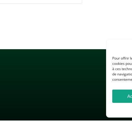
Pour offrir 
cookies pour
à ces techn
de navigatio
consentement
Ac
 LÉGALES
GESTION DES COOKIES
DONNÉES PERSONNELLES