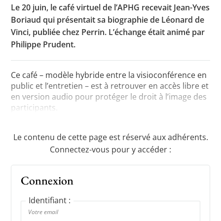
Le 20 juin, le café virtuel de l’APHG recevait Jean-Yves
Boriaud qui présentait sa biographie de Léonard de
Vinci, publiée chez Perrin. L’échange était animé par
Toutes les actualités
Philippe Prudent.
Les rendez-vous de l’APHG
Ce café – modèle hybride entre la visioconférence en
Concours de recrutement
public et l’entretien – est à retrouver en accès libre et
en version audio pour protéger le droit à l’image des
Concours scolaires
participants.
Conférences, tables rondes
Critique d’ouvrages publiés
Le contenu de cette page est réservé aux adhérents.
Connectez-vous pour y accéder :
Culture
Connexion
Identifiant :