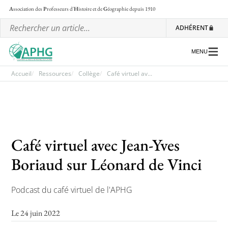
A
ssociation des
P
rofesseurs d'
H
istoire et de
G
éographie
depuis 1910
ADHÉRENT
MENU
Accueil
Ressources
Collège
Café virtuel av...
L’association
Les régionales
Café virtuel avec Jean-Yves
Les ateliers nationaux
Boriaud sur Léonard de Vinci
Communiqués et motions
Lettre d’information de l’APHG
Podcast du café virtuel de l'APHG
L’APHG dans la presse
Le 24 juin 2022