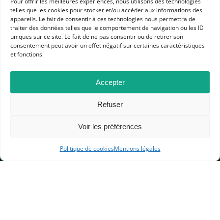
Pour offrir les meilleures expériences, nous utilisons des technologies
RESSOURCES
telles que les cookies pour stocker et/ou accéder aux informations des
appareils. Le fait de consentir à ces technologies nous permettra de
TEMPS MODERNES
CAFÉS VIRTUELS
traiter des données telles que le comportement de navigation ou les ID
uniques sur ce site. Le fait de ne pas consentir ou de retirer son
RESSOURCES APHG POUR LES ADHÉRENTS
COLLÈGE
consentement peut avoir un effet négatif sur certaines caractéristiques
ÉLÉMENTAIRE
LYCÉE GÉNÉRAL ET TECHNOLOGIQUE
et fonctions.
LYCÉE PROFESSIONNEL
Accepter
Refuser
Voir les préférences
Politique de cookies
Mentions légales
APHG
Association des professeurs d'histoire et géographie
+ 33 0(1) 42 33 62 37
BP 6541 – 75065 Paris Cedex 02