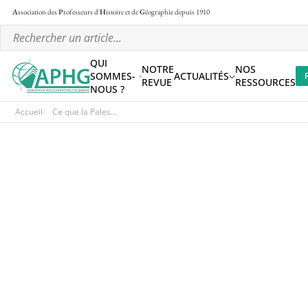
A
ssociation des
P
rofesseurs d'
H
istoire et de
G
éographie
depuis 1910
QUI
NOTRE
NOS
SOMMES-
ACTUALITÉS
REVUE
RESSOURCES
NOUS ?
Accueil
Ce que la Pales...