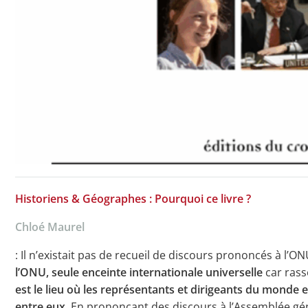
Historiens & Géographes : Pourquoi ce livre ?
Chloé Maurel
: Il n’existait pas de recueil de discours prononcés à l’O
l’ONU, seule enceinte internationale universelle
car ras
est le lieu où les représentants et dirigeants du monde
entre eux
. En prononçant des discours à l’Assemblée gén