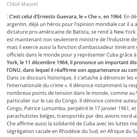
Chloé Maurel
:
C’est celui d’Ernesto Guevara, le « Che », en 1964
. En d
argentin, déjà un héros pour l’opinion mondiale car il a ai
dictature pro-américaine de Batista, se rend à New York 
est maintenant non seulement ministre de l’Industrie de
mais il exerce aussi la fonction d’ambassadeur itinérant
officiels dans le monde pour y représenter Cuba grâce 
York, le 11 décembre 1964, il prononce un important di
l’ONU, dans lequel il réaffirme son appartenance au c
Dans ce discours historique, il s’attache à dénoncer les 
l’internationale du crime ». Il dénonce notamment la res
nombreux points de tension dans le monde, comme au Vi
particulier sur le cas du Congo. Il dénonce comme auteu
Congo, Patrice Lumumba, perpétré le 17 janvier 1961, et
parachutistes belges, transportés par des avions nord-am
Che affirme aussi la solidarité de Cuba avec les luttes m
ségrégation raciale en Rhodésie du Sud, en Afrique du Su