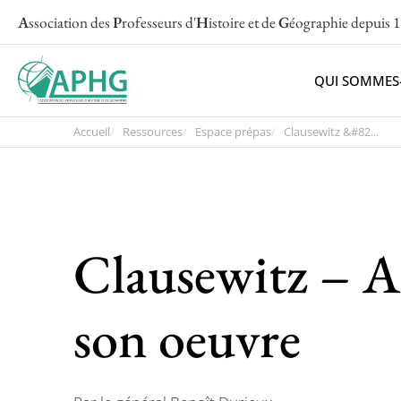
A
ssociation des
P
rofesseurs d'
H
istoire et de
G
éographie
depuis 
QUI SOMMES
Accueil
Ressources
Espace prépas
Clausewitz &#82...
Clausewitz – Ap
son oeuvre