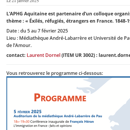
Le 21 janvier 2025
L’APHG Aquitaine est partenaire d’un colloque organis
thème : « Éxilés, réfugiés, étrangers en France. 1848-
Toutes les actualités
Date : du 5 au 7 février 2025
Les rendez-vous de l’APHG
Lieu : Médiathèque André-Labarrère et Université de P
de l’Amour.
Concours de recrutement
contact:
Laurent Dornel
(ITEM UR 3002) : laurent.dorn
Concours scolaires
Conférences, tables rondes
Vous retrouverez le programme ci-dessous:
Critique d’ouvrages publiés
Culture