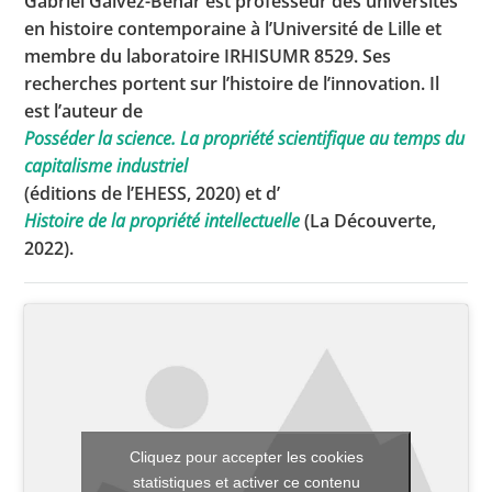
Gabriel Galvez-Behar est professeur des universités
en histoire contemporaine à l’Université de Lille et
membre du laboratoire IRHISUMR 8529. Ses
recherches portent sur l’histoire de l’innovation. Il
Toutes les actualités
est l’auteur de
Les rendez-vous de l’APHG
Posséder la science. La propriété scientifique au temps du
capitalisme industriel
Concours de recrutement
(éditions de l’EHESS, 2020) et d’
Concours scolaires
Histoire de la propriété intellectuelle
(La Découverte,
2022).
Conférences, tables rondes
Critique d’ouvrages publiés
Culture
Cliquez pour accepter les cookies
statistiques et activer ce contenu