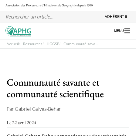
A
ssociation des
P
rofesseurs d'
H
istoire et de
G
éographie
depuis 1910
ADHÉRENT
MENU
Accueil
Ressources
HGGSP
Communauté sava...
L’association
Les régionales
Communauté savante et
Les ateliers nationaux
communauté scientifique
Communiqués et motions
Par Gabriel Galvez-Behar
Lettre d’information de l’APHG
L’APHG dans la presse
Le 22 avril 2024