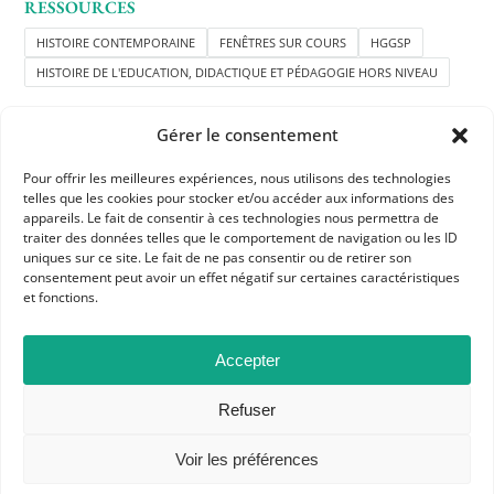
RESSOURCES
HISTOIRE CONTEMPORAINE
FENÊTRES SUR COURS
HGGSP
HISTOIRE DE L'EDUCATION, DIDACTIQUE ET PÉDAGOGIE HORS NIVEAU
Gérer le consentement
Pour offrir les meilleures expériences, nous utilisons des technologies
telles que les cookies pour stocker et/ou accéder aux informations des
appareils. Le fait de consentir à ces technologies nous permettra de
traiter des données telles que le comportement de navigation ou les ID
APHG
uniques sur ce site. Le fait de ne pas consentir ou de retirer son
consentement peut avoir un effet négatif sur certaines caractéristiques
Association des professeurs d'histoire et géographie
et fonctions.
+ 33 0(1) 42 33 62 37
Accepter
BP 6541 – 75065 Paris Cedex 02
Refuser
CONTACTEZ-NOUS
Voir les préférences