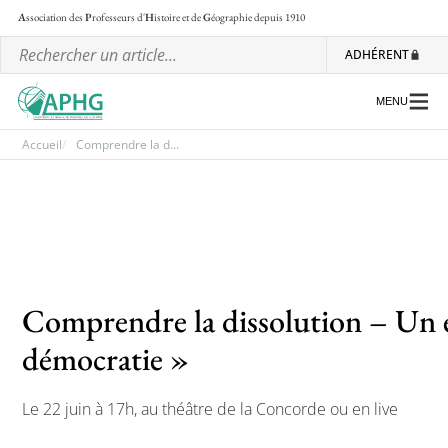
A
ssociation des
P
rofesseurs d'
H
istoire et de
G
éographie
depuis 1910
ADHÉRENT
MENU
Accueil
Comprendre la d...
L’association
Les régionales
Les ateliers nationaux
Comprendre la dissolution – Un 
Communiqués et motions
démocratie »
Lettre d’information de l’APHG
L’APHG dans la presse
Le 22 juin à 17h, au théâtre de la Concorde ou en live