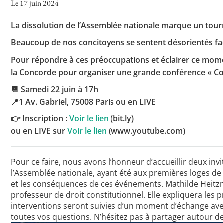
Le 17 juin 2024
La dissolution de l’Assemblée nationale marque un tourn
Toutes les actualités
Beaucoup de nos concitoyens se sentent désorientés face
Les rendez-vous de l’APHG
Pour répondre à ces préoccupations et éclairer ce mome
la Concorde pour organiser une grande conférence « Co
Concours de recrutement
📆 Samedi 22 juin à 17h
Concours scolaires
📍1 Av. Gabriel, 75008 Paris ou en LIVE
Conférences, tables rondes
👉 Inscription :
Voir le lien
(bit.ly)
ou en LIVE sur
Voir le lien
(www.youtube.com)
Critique d’ouvrages publiés
Culture
Pour ce faire, nous avons l’honneur d’accueillir deux in
l’Assemblée nationale, ayant été aux premières loges de 
et les conséquences de ces événements. Mathilde Heitzman
professeur de droit constitutionnel. Elle expliquera les 
interventions seront suivies d’un moment d’échange avec
toutes vos questions. N’hésitez pas à partager autour de