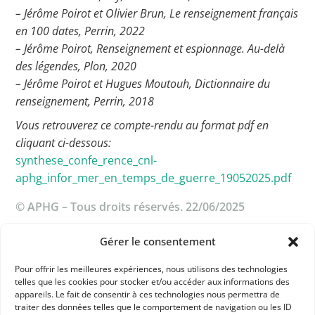
– Jérôme Poirot et Olivier Brun, Le renseignement français
en 100 dates, Perrin, 2022
– Jérôme Poirot, Renseignement et espionnage. Au-delà
des légendes, Plon, 2020
– Jérôme Poirot et Hugues Moutouh, Dictionnaire du
renseignement, Perrin, 2018
Vous retrouverez ce compte-rendu au format pdf en
cliquant ci-dessous:
synthese_confe_rence_cnl-
aphg_infor_mer_en_temps_de_guerre_19052025.pdf
© APHG – Tous droits réservés. 22/06/2025
Gérer le consentement
Dans les catégories
Pour offrir les meilleures expériences, nous utilisons des technologies
ACTUALITÉS
telles que les cookies pour stocker et/ou accéder aux informations des
appareils. Le fait de consentir à ces technologies nous permettra de
CONFÉRENCES, TABLES RONDES
L'APHG EN ACTION
traiter des données telles que le comportement de navigation ou les ID