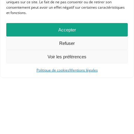
uniques sur ce site. Le fait de ne pas consentir ou de retirer son
consentement peut avoir un effet négatif sur certaines caractéristiques
et fonctions.
Accepter
Refuser
Voir les préférences
Politique de cookies
Mentions légales
APHG
Association des professeurs d'histoire et géographie
+ 33 0(1) 42 33 62 37
BP 6541 – 75065 Paris Cedex 02