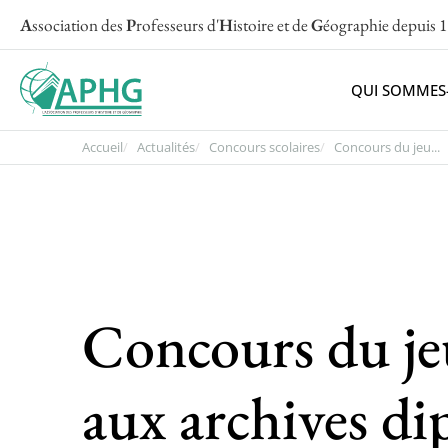
A
ssociation des
P
rofesseurs d'
H
istoire et de
G
éographie
depuis 
QUI SOMMES
Accueil
Actualités
Concours scolaires
Concours du jeu...
Concours du j
aux archives d