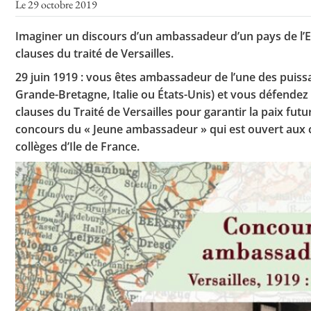
Le 29 octobre 2019
Imaginer un discours d’un ambassadeur d’un pays de l’
clauses du traité de Versailles.
Toutes les actualités
29 juin 1919 : vous êtes ambassadeur de l’une des puissa
Les rendez-vous de l’APHG
Grande-Bretagne, Italie ou États-Unis) et vous défendez
Concours de recrutement
clauses du Traité de Versailles pour garantir la paix futur
concours du « Jeune ambassadeur » qui est ouvert aux c
Concours scolaires
collèges d’Ile de France.
Conférences, tables rondes
Critique d’ouvrages publiés
Culture