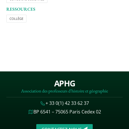
RESSOURCES
COLLÈGE
APHG
Association des professeurs d'histoire et géographie
+ 33 0(1) 42 33 62 37
BP 6541 – 75065 Paris Cedex 02