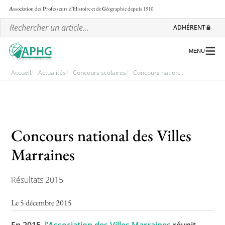
A
ssociation des
P
rofesseurs d'
H
istoire et de
G
éographie
depuis 1910
ADHÉRENT
MENU
Accueil
Actualités
Concours scolaires
Concours nation...
L’association
Les régionales
Concours national des Villes
Les ateliers nationaux
Marraines
Communiqués et motions
Résultats 2015
Lettre d’information de l’APHG
L’APHG dans la presse
Le 5 décembre 2015