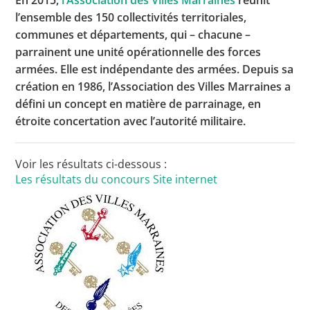
En 2015,
l’Association des Villes Marraines
réunit
l’ensemble des 150 collectivités territoriales,
communes et départements, qui – chacune –
parrainent une unité opérationnelle des forces
Toutes les actualités
armées. Elle est indépendante des armées. Depuis sa
Les rendez-vous de l’APHG
création en 1986, l’Association des Villes Marraines a
défini un concept en matière de parrainage, en
Concours de recrutement
étroite concertation avec l’autorité militaire.
Concours scolaires
Conférences, tables rondes
Voir les résultats ci-dessous :
Les résultats du concours
Site internet
Critique d’ouvrages publiés
Culture