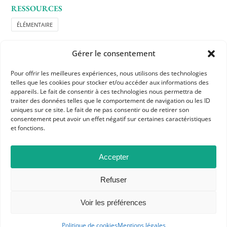
RESSOURCES
ÉLÉMENTAIRE
Gérer le consentement
Pour offrir les meilleures expériences, nous utilisons des technologies
telles que les cookies pour stocker et/ou accéder aux informations des
appareils. Le fait de consentir à ces technologies nous permettra de
traiter des données telles que le comportement de navigation ou les ID
APHG
uniques sur ce site. Le fait de ne pas consentir ou de retirer son
consentement peut avoir un effet négatif sur certaines caractéristiques
Association des professeurs d'histoire et géographie
et fonctions.
+ 33 0(1) 42 33 62 37
Accepter
BP 6541 – 75065 Paris Cedex 02
Refuser
CONTACTEZ-NOUS
Voir les préférences
Politique de cookies
Mentions légales