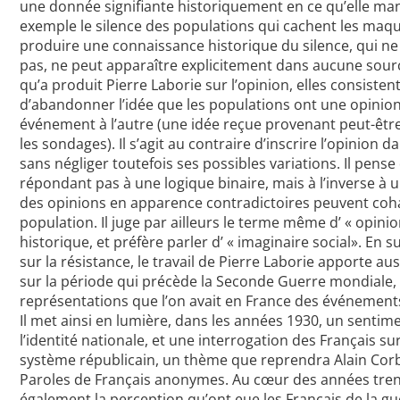
une donnée signifiante historiquement en ce qu’elle man
exemple le silence des populations qui cachent les ma
produire une connaissance historique du silence, qui ne
pas, ne peut apparaître explicitement dans aucune sour
qu’a produit Pierre Laborie sur l’opinion, elles consisten
d’abandonner l’idée que les populations ont une opinion
événement à l’autre (une idée reçue provenant peut-être 
les sondages). Il s’agit au contraire d’inscrire l’opinion 
sans négliger toutefois ses possibles variations. Il pens
répondant pas à une logique binaire, mais à l’inverse à
des opinions en apparence contradictoires peuvent coh
population. Il juge par ailleurs le terme même d’ « opinio
historique, et préfère parler d’ « imaginaire social». En
sur la résistance, le travail de Pierre Laborie apporte au
sur la période qui précède la Seconde Guerre mondiale, 
représentations que l’on avait en France des événements
Il met ainsi en lumière, dans les années 1930, un sentim
l’identité nationale, et une interrogation des Français su
système républicain, un thème que reprendra Alain Cor
Paroles de Français anonymes. Au cœur des années trent
également la perception qu’ont eue les Français de la gu