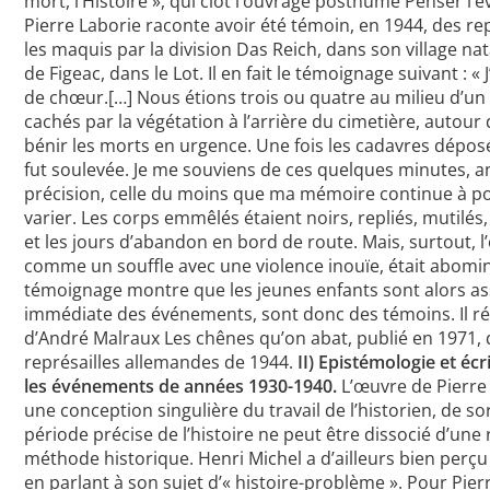
mort, l’Histoire », qui clôt l’ouvrage posthume Penser l
Pierre Laborie raconte avoir été témoin, en 1944, des re
les maquis par la division Das Reich, dans son village na
de Figeac, dans le Lot. Il en fait le témoignage suivant : « J
de chœur.[…] Nous étions trois ou quatre au milieu d’un
cachés par la végétation à l’arrière du cimetière, autour 
bénir les morts en urgence. Une fois les cadavres dépos
fut soulevée. Je me souviens de ces quelques minutes, 
précision, celle du moins que ma mémoire continue à por
varier. Les corps emmêlés étaient noirs, repliés, mutilés
et les jours d’abandon en bord de route. Mais, surtout,
comme un souffle avec une violence inouïe, était abomin
témoignage montre que les jeunes enfants sont alors a
immédiate des événements, sont donc des témoins. Il ré
d’André Malraux Les chênes qu’on abat, publié en 1971,
représailles allemandes de 1944.
II) Epistémologie et écr
les événements de années 1930-1940.
L’œuvre de Pierre
une conception singulière du travail de l’historien, de so
période précise de l’histoire ne peut être dissocié d’une 
méthode historique. Henri Michel a d’ailleurs bien perçu l
en parlant à son sujet d’« histoire-problème ». Pour Pier