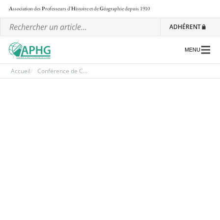
A
ssociation des
P
rofesseurs d'
H
istoire et de
G
éographie
depuis 1910
ADHÉRENT
MENU
Accueil
Conférence de C...
L’association
Les régionales
Les ateliers nationaux
Communiqués et motions
Lettre d’information de l’APHG
L’APHG dans la presse