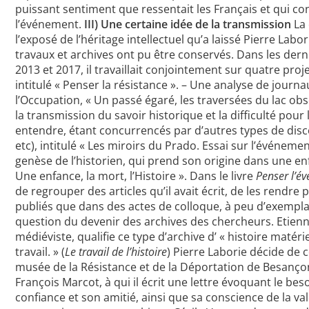
puissant sentiment que ressentait les Français et qui co
l’événement.
III) Une certaine idée de la transmission
La 
l’exposé de l’héritage intellectuel qu’a laissé Pierre Labo
travaux et archives ont pu être conservés. Dans les dern
2013 et 2017, il travaillait conjointement sur quatre projet
intitulé « Penser la résistance ». – Une analyse de jour
l’Occupation, « Un passé égaré, les traversées du lac obsc
la transmission du savoir historique et la difficulté pour 
entendre, étant concurrencés par d’autres types de disc
etc), intitulé « Les miroirs du Prado. Essai sur l’événeme
genèse de l’historien, qui prend son origine dans une e
Une enfance, la mort, l’Histoire ». Dans le livre
Penser l’é
de regrouper des articles qu’il avait écrit, de les rendre pu
publiés que dans des actes de colloque, à peu d’exempla
question du devenir des archives des chercheurs. Etien
médiéviste, qualifie ce type d’archive d’ « histoire matérie
travail. » (
Le travail de l’histoire
) Pierre Laborie décide de 
musée de la Résistance et de la Déportation de Besançon,
François Marcot, à qui il écrit une lettre évoquant le bes
confiance et son amitié, ainsi que sa conscience de la val