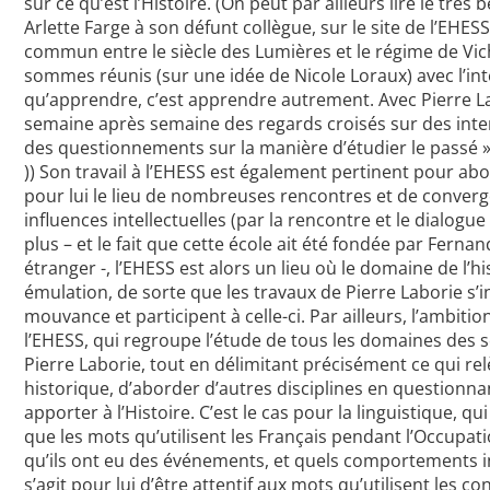
sur ce qu’est l’Histoire. (On peut par ailleurs lire le tr
Arlette Farge à son défunt collègue, sur le site de l’EHESS :
commun entre le siècle des Lumières et le régime de Vi
sommes réunis (sur une idée de Nicole Loraux) avec l’int
qu’apprendre, c’est apprendre autrement. Avec Pierre L
semaine après semaine des regards croisés sur des int
des questionnements sur la manière d’étudier le passé »
)) Son travail à l’EHESS est également pertinent pour ab
pour lui le lieu de nombreuses rencontres et de conver
influences intellectuelles (par la rencontre et le dialogue
plus – et le fait que cette école ait été fondée par Ferna
étranger -, l’EHESS est alors un lieu où le domaine de l’hi
émulation, de sorte que les travaux de Pierre Laborie s’i
mouvance et participent à celle-ci. Par ailleurs, l’ambitio
l’EHESS, qui regroupe l’étude de tous les domaines des s
Pierre Laborie, tout en délimitant précisément ce qui rel
historique, d’aborder d’autres disciplines en questionna
apporter à l’Histoire. C’est le cas pour la linguistique,
que les mots qu’utilisent les Français pendant l’Occupat
qu’ils ont eu des événements, et quels comportements i
s’agit pour lui d’être attentif aux mots qu’utilisent les 