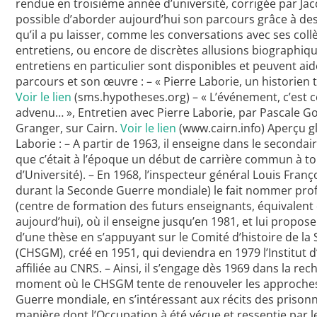
rendue en troisième année d’université, corrigée par Jac
possible d’aborder aujourd’hui son parcours grâce à des
qu’il a pu laisser, comme les conversations avec ses col
entretiens, ou encore de discrètes allusions biographi
entretiens en particulier sont disponibles et peuvent a
parcours et son œuvre : – « Pierre Laborie, un historien
Voir le lien
(sms.hypotheses.org) – « L’événement, c’est ce
advenu… », Entretien avec Pierre Laborie, par Pascale G
Granger, sur Cairn.
Voir le lien
(www.cairn.info) Aperçu gl
Laborie : – A partir de 1963, il enseigne dans le secondai
que c’était à l’époque un début de carrière commun à to
d’Université). – En 1968, l’inspecteur général Louis Franç
durant la Seconde Guerre mondiale) le fait nommer prof
(centre de formation des futurs enseignants, équivalent 
aujourd’hui), où il enseigne jusqu’en 1981, et lui propos
d’une thèse en s’appuyant sur le Comité d’histoire de l
(CHSGM), créé en 1951, qui deviendra en 1979 l’Institut 
affiliée au CNRS. – Ainsi, il s’engage dès 1969 dans la rec
moment où le CHSGM tente de renouveler les approches
Guerre mondiale, en s’intéressant aux récits des prisonn
manière dont l’Occupation à été vécue et ressentie par le