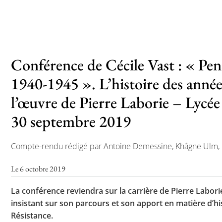
Toutes les actualités
Les rendez-vous de l’APHG
Conférence de Cécile Vast : « Pen
Concours de recrutement
1940-1945 ». L’histoire des année
Concours scolaires
l’œuvre de Pierre Laborie – Lycée 
Conférences, tables rondes
30 septembre 2019
Critique d’ouvrages publiés
Compte-rendu rédigé par Antoine Demessine, Khâgne Ulm,
Culture
Le 6 octobre 2019
La conférence reviendra sur la carrière de Pierre Laborie
insistant sur son parcours et son apport en matière d’hi
Résistance.