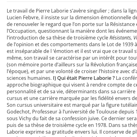
Le travail de Pierre Laborie s’avère singulier ; dans la l
Lucien Febvre, il insiste sur la dimension émotionnelle de
de renouveler le regard que l’on porte sur la Résistanc
l’Occupation, questionnant la manière dont les événemen
l’introduction de sa thèse de troisième cycle
Résistants, V
de l’opinion et des comportements dans le Lot de 1939 à 19
est inséparable de l ‘émotion et il est vrai que ce travail
même, son travail se caractérise par un intérêt pour tout
(son mémoire porte d’ailleurs sur la Révolution française
l’époque), et par une volonté de croiser l’histoire avec d’
sciences humaines.
I) Qui était Pierre Laborie ?
La confé
approche biographique qui visent à rendre compte de ce
personnalité et de sa vie, déterminants dans sa carrière
cursus et une carrière marquée par les fidélité envers d
Son cursus universitaire est marqué par la figure tutélair
Godechot, Professeur à l’université de Toulouse depuis 
sous Vichy du fait de sa confession juive. Ce dernier se
puis de sa thèse de troisième cycle en 1978. Dans sa thès
Laborie exprime sa gratitude envers lui. Il conserve de p