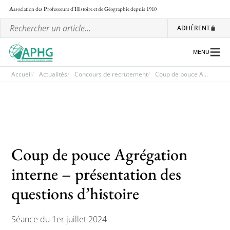
A
ssociation des
P
rofesseurs d'
H
istoire et de
G
éographie
depuis 1910
ADHÉRENT
MENU
Accueil
Actualités
Concours de recrutement
Coup de pouce A...
L’association
Les régionales
Les ateliers nationaux
Coup de pouce Agrégation
Communiqués et motions
interne – présentation des
Lettre d’information de l’APHG
questions d’histoire
L’APHG dans la presse
Séance du 1er juillet 2024