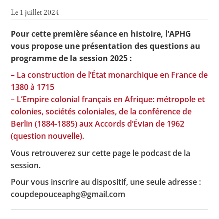
Le 1 juillet 2024
Pour cette première séance en histoire, l’APHG
Toutes les actualités
vous propose une présentation des questions au
programme de la session 2025 :
Les rendez-vous de l’APHG
– La construction de l’État monarchique en France de
Concours de recrutement
1380 à 1715
Concours scolaires
– L’Empire colonial français en Afrique: métropole et
colonies, sociétés coloniales, de la conférence de
Conférences, tables rondes
Berlin (1884-1885) aux Accords d’Évian de 1962
Critique d’ouvrages publiés
(question nouvelle).
Culture
Vous retrouverez sur cette page le podcast de la
session.
Pour vous inscrire au dispositif, une seule adresse :
coupdepouceaphg@gmail.com