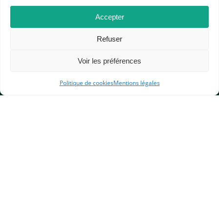
CONCOURS DE RECRUTEMENT
Accepter
Refuser
Voir les préférences
Politique de cookies
Mentions légales
APHG
Association des professeurs d'histoire et géographie
+ 33 0(1) 42 33 62 37
BP 6541 – 75065 Paris Cedex 02
CONTACTEZ-NOUS