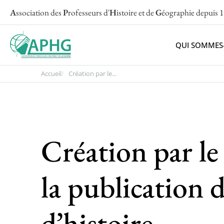
A
ssociation des
P
rofesseurs d'
H
istoire et de
G
éographie
depuis 
QUI SOMMES
Accueil
Création par le...
Création par le
la publication 
d’histoire