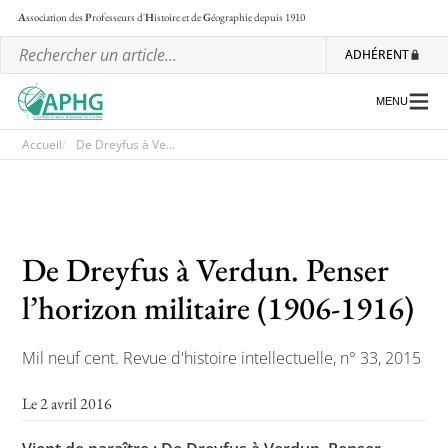
A
ssociation des
P
rofesseurs d'
H
istoire et de
G
éographie
depuis 1910
ADHÉRENT
MENU
Accueil
De Dreyfus à Ve...
L’association
Les régionales
De Dreyfus à Verdun. Penser
Les ateliers nationaux
l’horizon militaire (1906-1916)
Communiqués et motions
Mil neuf cent. Revue d'histoire intellectuelle, n° 33, 2015
Lettre d’information de l’APHG
L’APHG dans la presse
Le 2 avril 2016