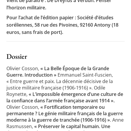
Vient de paraître : De Dreyfus à Verdun. Penser
l’horizon militaire.
Pour l’achat de l’édition papier : Société d’études
Toutes les actualités
soréliennes, 58 rue des Pivoines, 92160 Antony (18
euros, sans frais de port).
Les rendez-vous de l’APHG
Concours de recrutement
Dossier
Concours scolaires
Conférences, tables rondes
Olivier Cosson,
« La Belle Époque de la Grande
Guerre. Introduction »
Emmanuel Saint-Fuscien,
Critique d’ouvrages publiés
« Entre guerre et paix. La décennie décisive de la
justice militaire française (1906-1916) ». Odile
Culture
Roynette,
« L’impossible émergence d’une culture de
la confiance dans l’armée française avant 1914 ».
Olivier Cosson,
« Fortification temporaire ou
permanente ? Le génie militaire français de la guerre
moderne à la guerre de tranchée (1906-1916) »
. Anne
Rasmussen,
« Préserver le capital humain. Une