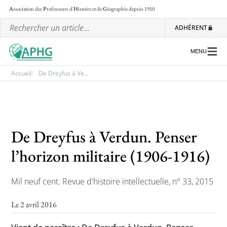
A
ssociation des
P
rofesseurs d'
H
istoire et de
G
éographie
depuis 1910
ADHÉRENT
MENU
Accueil
De Dreyfus à Ve...
L’association
Les régionales
De Dreyfus à Verdun. Penser
Les ateliers nationaux
l’horizon militaire (1906-1916)
Communiqués et motions
Mil neuf cent. Revue d'histoire intellectuelle, n° 33, 2015
Lettre d’information de l’APHG
L’APHG dans la presse
Le 2 avril 2016