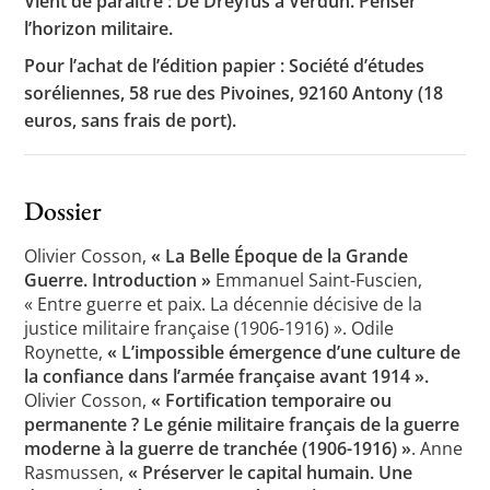
Vient de paraître : De Dreyfus à Verdun. Penser
l’horizon militaire.
Pour l’achat de l’édition papier : Société d’études
Toutes les actualités
soréliennes, 58 rue des Pivoines, 92160 Antony (18
euros, sans frais de port).
Les rendez-vous de l’APHG
Concours de recrutement
Dossier
Concours scolaires
Conférences, tables rondes
Olivier Cosson,
« La Belle Époque de la Grande
Guerre. Introduction »
Emmanuel Saint-Fuscien,
Critique d’ouvrages publiés
« Entre guerre et paix. La décennie décisive de la
justice militaire française (1906-1916) ». Odile
Culture
Roynette,
« L’impossible émergence d’une culture de
la confiance dans l’armée française avant 1914 ».
Olivier Cosson,
« Fortification temporaire ou
permanente ? Le génie militaire français de la guerre
moderne à la guerre de tranchée (1906-1916) »
. Anne
Rasmussen,
« Préserver le capital humain. Une