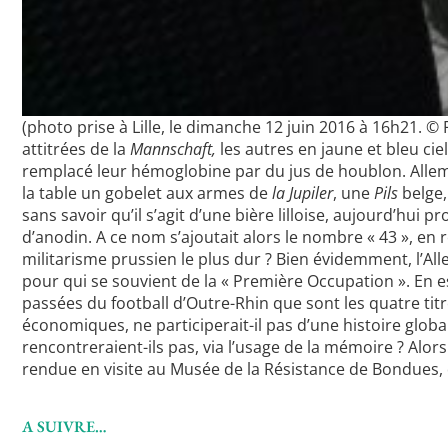
(photo prise à Lille, le dimanche 12 juin 2016 à 16h21. ©
attitrées de la
Mannschaft,
les autres en jaune et bleu ci
remplacé leur hémoglobine par du jus de houblon. Allema
la table un gobelet aux armes de
la Jupiler
, une
Pils
belge,
sans savoir qu’il s’agit d’une bière lilloise, aujourd’hui 
d’anodin. A ce nom s’ajoutait alors le nombre « 43 », en 
militarisme prussien le plus dur ? Bien évidemment, l’All
pour qui se souvient de la « Première Occupation ». En est
passées du football d’Outre-Rhin que sont les quatre tit
économiques, ne participerait-il pas d’une histoire globa
rencontreraient-ils pas, via l’usage de la mémoire ? Alor
rendue en visite au Musée de la Résistance de Bondues, d
A SUIVRE…