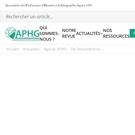
A
ssociation des
P
rofesseurs d'
H
istoire et de
G
éographie
depuis 1910
QUI
NOTRE
NOS
SOMMES-
ACTUALITÉS
REVUE
RESSOURCES
NOUS ?
Accueil
Actualités
Agoras APHG
De l’encombreme...