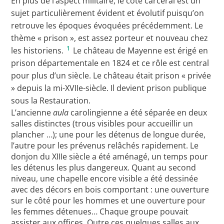
En plus de l’aspect militaire, le côté carcéral est un
sujet particulièrement évident et évolutif puisqu’on
retrouve les époques évoquées précédemment. Le
thème « prison », est assez porteur et nouveau chez
1
les historiens.
Le château de Mayenne est érigé en
prison départementale en 1824 et ce rôle est central
pour plus d’un siècle. Le château était prison « privée
» depuis la mi-XVIIe-siècle. Il devient prison publique
sous la Restauration.
L’ancienne
aula
carolingienne a été séparée en deux
salles distinctes (trous visibles pour accueillir un
plancher …); une pour les détenus de longue durée,
l’autre pour les prévenus relâchés rapidement. Le
donjon du XIIIe siècle a été aménagé, un temps pour
les détenus les plus dangereux. Quant au second
niveau, une chapelle encore visible a été dessinée
avec des décors en bois comportant : une ouverture
sur le côté pour les hommes et une ouverture pour
les femmes détenues… Chaque groupe pouvait
assister aux offices. Outre ces quelques salles aux