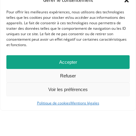
Gérer le consentement
Dans les catégories
Pour offrir les meilleures expériences, nous utilisons des technologies
telles que les cookies pour stocker et/ou accéder aux informations des
ACTUALITÉS
appareils. Le fait de consentir à ces technologies nous permettra de
traiter des données telles que le comportement de navigation ou les ID
CULTURE
L'APHG A AIMÉ
uniques sur ce site. Le fait de ne pas consentir ou de retirer son
consentement peut avoir un effet négatif sur certaines caractéristiques
et fonctions.
Accepter
Refuser
Voir les préférences
Politique de cookies
Mentions légales
APHG
Association des professeurs d'histoire et géographie