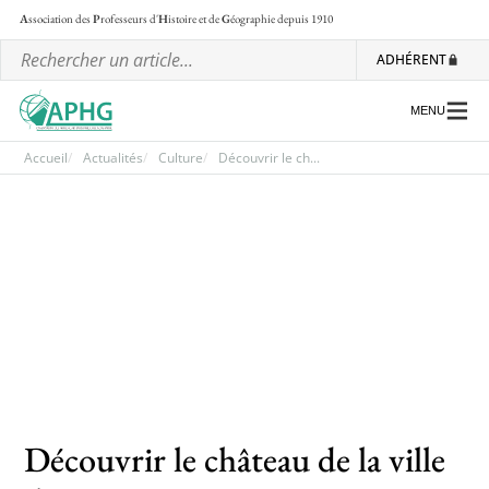
A
ssociation des
P
rofesseurs d'
H
istoire et de
G
éographie
depuis 1910
ADHÉRENT
MENU
Accueil
Actualités
Culture
Découvrir le ch...
L’association
Les régionales
Les ateliers nationaux
Communiqués et motions
Lettre d’information de l’APHG
L’APHG dans la presse
Découvrir le château de la ville